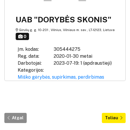
UAB "DORYBĖS SKONIS"
Girulių g. g. 10-201 , Vilnius, Vilniaus m. sav., LT-12123, Lietuva
0
Įm. kodas:
305444275
Reg. data:
2020-01-30 metai
Darbotojai:
2023-07-19: 1 (apdraustieji)
Kategorijos:
Miško gėrybės, supirkimas, perdirbimas
Atgal
Toliau