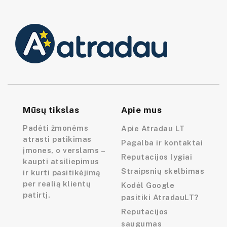
Mūsų tikslas
Apie mus
Padėti žmonėms
Apie Atradau LT
atrasti patikimas
Pagalba ir kontaktai
įmones, o verslams –
Reputacijos lygiai
kaupti atsiliepimus
Straipsnių skelbimas
ir kurti pasitikėjimą
per realią klientų
Kodėl Google
patirtį.
pasitiki AtradauLT?
Reputacijos
saugumas