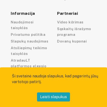
Informacija
Partneriai
Naudojimosi
Video kūrimas
taisyklės
Sąskaitų išrašymo
Privatumo politika
programa
Slapukų naudojimas
Dovanų kuponai
Atsiliepimų teikimo
taisyklės
AtradauLT
platformos elgesio
kodeksas
Ši svetainė naudoja slapukus, kad pagerintų jūsų
vartotojo patirtį.
Leisti slapukus
Visos teisės saugomos — atradau.lt