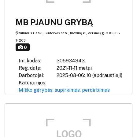
MB PJAUNU GRYBĄ
Vilniaus r. sav., Sudervės sen., Klevinų k., Versmių g. 9 K2, LT-
14203
0
Įm. kodas:
305934343
Reg. data:
2021-11-11 metai
Darbotojai:
2025-08-06: 10 (apdraustieji)
Kategorijos:
Miško gėrybės, supirkimas, perdirbimas