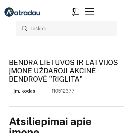
BENDRA LIETUVOS IR LATVIJOS
ĮMONĖ UŽDAROJI AKCINĖ
BENDROVĖ "RIGLITA"
Įm. kodas
110512377
Atsiliepimai apie
įmonę