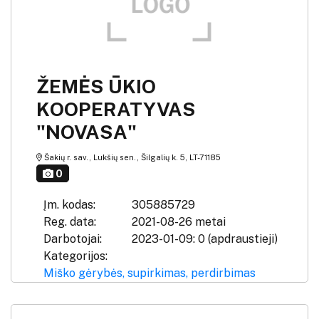
ŽEMĖS ŪKIO
KOOPERATYVAS
"NOVASA"
Šakių r. sav., Lukšių sen., Šilgalių k. 5, LT-71185
0
Įm. kodas:
305885729
Reg. data:
2021-08-26 metai
Darbotojai:
2023-01-09: 0 (apdraustieji)
Kategorijos:
Miško gėrybės, supirkimas, perdirbimas