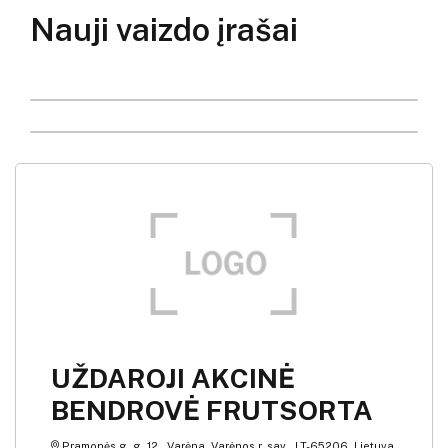
Nauji vaizdo įrašai
UŽDAROJI AKCINĖ
BENDROVĖ FRUTSORTA
Pramonės g. g. 12 , Varėna, Varėnos r. sav., LT-65206, Lietuva