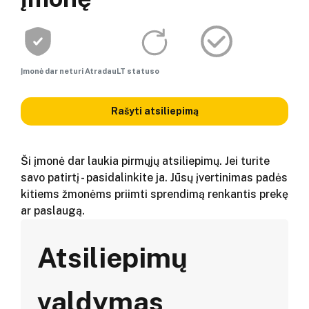
Įmonė dar neturi AtradauLT statuso
Rašyti atsiliepimą
Ši įmonė dar laukia pirmųjų atsiliepimų. Jei turite
savo patirtį - pasidalinkite ja. Jūsų įvertinimas padės
kitiems žmonėms priimti sprendimą renkantis prekę
ar paslaugą.
Atsiliepimų
valdymas