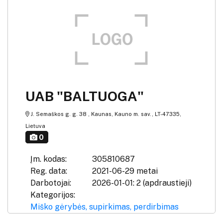
UAB "BALTUOGA"
J. Semaškos g. g. 38 , Kaunas, Kauno m. sav., LT-47335,
Lietuva
0
Įm. kodas:
305810687
Reg. data:
2021-06-29 metai
Darbotojai:
2026-01-01: 2 (apdraustieji)
Kategorijos:
Miško gėrybės, supirkimas, perdirbimas