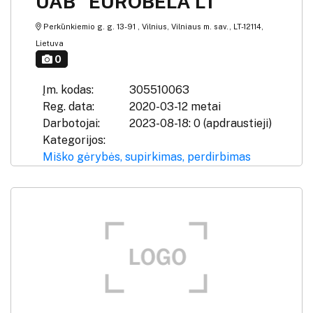
UAB "EUROBELA LT"
Perkūnkiemio g. g. 13-91 , Vilnius, Vilniaus m. sav., LT-12114,
Lietuva
0
Įm. kodas:
305510063
Reg. data:
2020-03-12 metai
Darbotojai:
2023-08-18: 0 (apdraustieji)
Kategorijos:
Miško gėrybės, supirkimas, perdirbimas