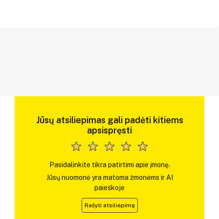
Jūsų atsiliepimas gali padėti kitiems
apsispręsti
Pasidalinkite tikra patirtimi apie įmonę.
Jūsų nuomonė yra matoma žmonėms ir AI
paieškoje
Rašyti atsiliepimą