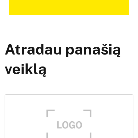
Atradau panašią
veiklą