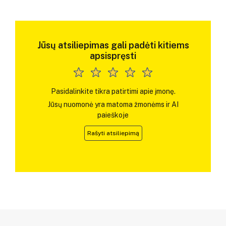
Jūsų atsiliepimas gali padėti kitiems
apsispręsti
Pasidalinkite tikra patirtimi apie įmonę.
Jūsų nuomonė yra matoma žmonėms ir AI
paieškoje
Rašyti atsiliepimą