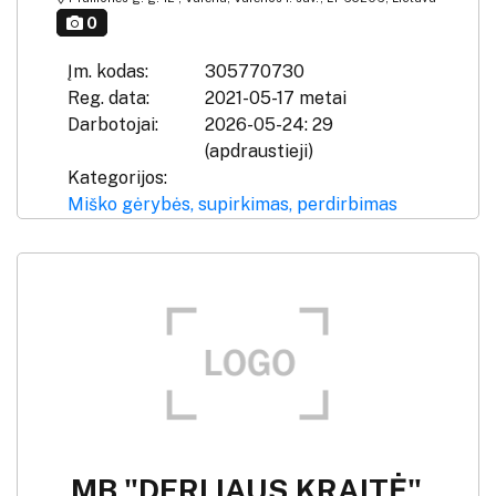
0
Įm. kodas:
305770730
Reg. data:
2021-05-17 metai
Darbotojai:
2026-05-24: 29
(apdraustieji)
Kategorijos:
Miško gėrybės, supirkimas, perdirbimas
MB "DERLIAUS KRAITĖ"