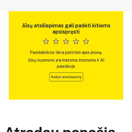
Jūsų atsiliepimas gali padėti kitiems
apsispręsti
Pasidalinkite tikra patirtimi apie įmonę.
Jūsų nuomonė yra matoma žmonėms ir AI
paieškoje
Rašyti atsiliepimą