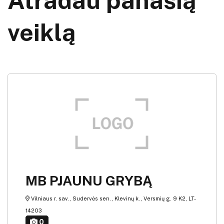
Atradau panašią
veiklą
MB PJAUNU GRYBĄ
Vilniaus r. sav., Sudervės sen., Klevinų k., Versmių g. 9 K2, LT-
14203
0