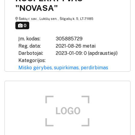
"NOVASA"
Šakių r. sav., Lukšių sen., Šilgalių k. 5, LT-71185
0
Įm. kodas:
305885729
Reg. data:
2021-08-26 metai
Darbotojai:
2023-01-09: 0 (apdraustieji)
Kategorijos:
Miško gėrybės, supirkimas, perdirbimas