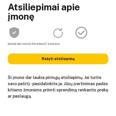
Atsiliepimai apie
įmonę
Įmonė dar neturi AtradauLT statuso
Rašyti atsiliepimą
Ši įmonė dar laukia pirmųjų atsiliepimų. Jei turite
savo patirtį - pasidalinkite ja. Jūsų įvertinimas padės
kitiems žmonėms priimti sprendimą renkantis prekę
ar paslaugą.