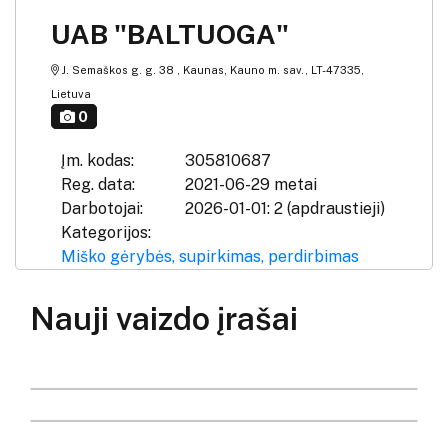
UAB "BALTUOGA"
J. Semaškos g. g. 38 , Kaunas, Kauno m. sav., LT-47335,
Lietuva
0
Įm. kodas:
305810687
Reg. data:
2021-06-29 metai
Darbotojai:
2026-01-01: 2 (apdraustieji)
Kategorijos:
Miško gėrybės, supirkimas, perdirbimas
Nauji vaizdo įrašai