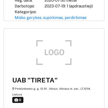
Reg. data:
2020-01-30 metai
Darbotojai:
2023-07-19: 1 (apdraustieji)
Kategorijos:
Miško gėrybės, supirkimas, perdirbimas
UAB "TIRETA"
Perkūnkiemio g. g. 13-91 , Vilnius, Vilniaus m. sav., LT-12114,
Lietuva
0