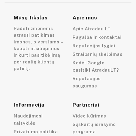
Mūsų tikslas
Apie mus
Padėti žmonėms
Apie Atradau LT
atrasti patikimas
Pagalba ir kontaktai
įmones, o verslams –
Reputacijos lygiai
kaupti atsiliepimus
Straipsnių skelbimas
ir kurti pasitikėjimą
per realią klientų
Kodėl Google
patirtį.
pasitiki AtradauLT?
Reputacijos
saugumas
Informacija
Partneriai
Naudojimosi
Video kūrimas
taisyklės
Sąskaitų išrašymo
Privatumo politika
programa