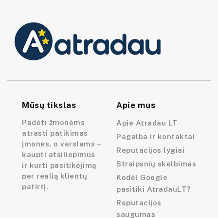
Mūsų tikslas
Apie mus
Padėti žmonėms
Apie Atradau LT
atrasti patikimas
Pagalba ir kontaktai
įmones, o verslams –
Reputacijos lygiai
kaupti atsiliepimus
Straipsnių skelbimas
ir kurti pasitikėjimą
per realią klientų
Kodėl Google
patirtį.
pasitiki AtradauLT?
Reputacijos
saugumas