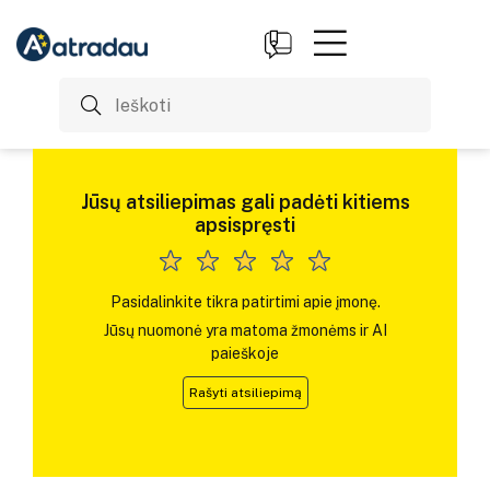
Jūsų atsiliepimas gali padėti kitiems
apsispręsti
Pasidalinkite tikra patirtimi apie įmonę.
Jūsų nuomonė yra matoma žmonėms ir AI
paieškoje
Rašyti atsiliepimą