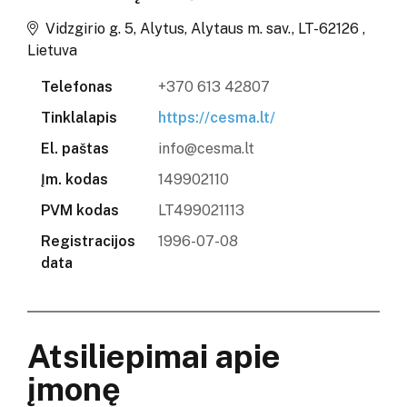
Vidzgirio g. 5, Alytus, Alytaus m. sav., LT-62126 ,
Lietuva
Telefonas
+370 613 42807
Tinklalapis
https://cesma.lt/
El. paštas
info@cesma.lt
Įm. kodas
149902110
PVM kodas
LT499021113
Registracijos
1996-07-08
data
Atsiliepimai apie
įmonę