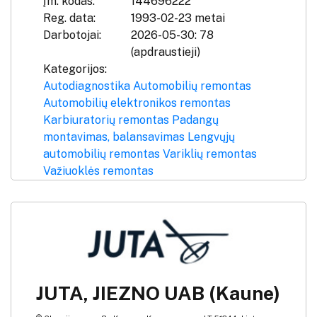
Įm. kodas:
144696222
Reg. data:
1993-02-23 metai
Darbotojai:
2026-05-30: 78
(apdraustieji)
Kategorijos:
Autodiagnostika
Automobilių remontas
Automobilių elektronikos remontas
Karbiuratorių remontas
Padangų
montavimas, balansavimas
Lengvųjų
automobilių remontas
Variklių remontas
Važiuoklės remontas
JUTA, JIEZNO UAB (Kaune)