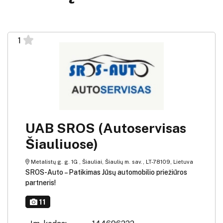
1
UAB SROS (Autoservisas
Šiauliuose)
Metalistų g. g. 1G , Šiauliai, Šiaulių m. sav., LT-78109, Lietuva
SROS-Auto – Patikimas Jūsų automobilio priežiūros
partneris!
11