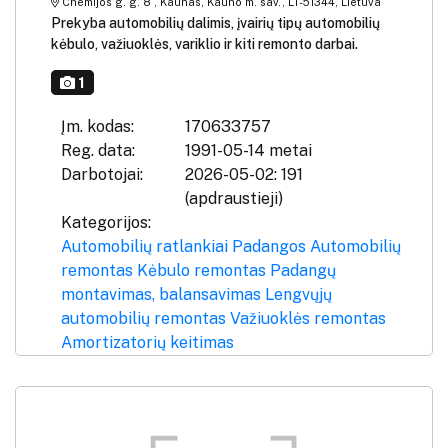
Chemijos g. g. 8 , Kaunas, Kauno m. sav., LT-51344, Lietuva
Prekyba automobilių dalimis, įvairių tipų automobilių
kėbulo, važiuoklės, variklio ir kiti remonto darbai.
1
Įm. kodas:
170633757
Reg. data:
1991-05-14 metai
Darbotojai:
2026-05-02: 191
(apdraustieji)
Kategorijos:
Automobilių ratlankiai
Padangos
Automobilių
remontas
Kėbulo remontas
Padangų
montavimas, balansavimas
Lengvųjų
automobilių remontas
Važiuoklės remontas
Amortizatorių keitimas