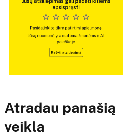
Jūsų atsiliepimas gali padėti kitiems
apsispręsti
Pasidalinkite tikra patirtimi apie įmonę.
Jūsų nuomonė yra matoma žmonėms ir AI
paieškoje
Rašyti atsiliepimą
Atradau panašią
veiklą