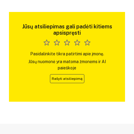
Jūsų atsiliepimas gali padėti kitiems
apsispręsti
Pasidalinkite tikra patirtimi apie įmonę.
Jūsų nuomonė yra matoma žmonėms ir AI
paieškoje
Rašyti atsiliepimą