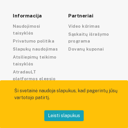
Informacija
Partneriai
Naudojimosi
Video kūrimas
taisyklės
Sąskaitų išrašymo
Privatumo politika
programa
Slapukų naudojimas
Dovanų kuponai
Atsiliepimų teikimo
taisyklės
AtradauLT
platformos elgesio
kodeksas
Ši svetainė naudoja slapukus, kad pagerintų jūsų
vartotojo patirtį.
Leisti slapukus
Visos teisės saugomos — atradau.lt