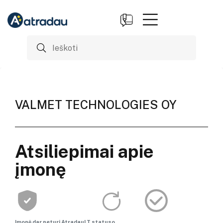
VALMET TECHNOLOGIES OY
Atsiliepimai apie
įmonę
Įmonė dar neturi AtradauLT statuso