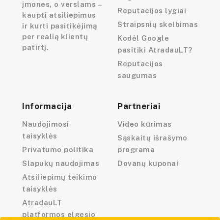
įmones, o verslams –
Reputacijos lygiai
kaupti atsiliepimus
Straipsnių skelbimas
ir kurti pasitikėjimą
per realią klientų
Kodėl Google
patirtį.
pasitiki AtradauLT?
Reputacijos
saugumas
Informacija
Partneriai
Naudojimosi
Video kūrimas
taisyklės
Sąskaitų išrašymo
Privatumo politika
programa
Slapukų naudojimas
Dovanų kuponai
Atsiliepimų teikimo
taisyklės
AtradauLT
platformos elgesio