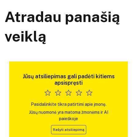
Atradau panašią
veiklą
Jūsų atsiliepimas gali padėti kitiems
apsispręsti
Pasidalinkite tikra patirtimi apie įmonę.
Jūsų nuomonė yra matoma žmonėms ir AI
paieškoje
Rašyti atsiliepimą