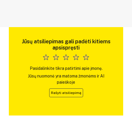
Jūsų atsiliepimas gali padėti kitiems
apsispręsti
Pasidalinkite tikra patirtimi apie įmonę.
Jūsų nuomonė yra matoma žmonėms ir AI
paieškoje
Rašyti atsiliepimą