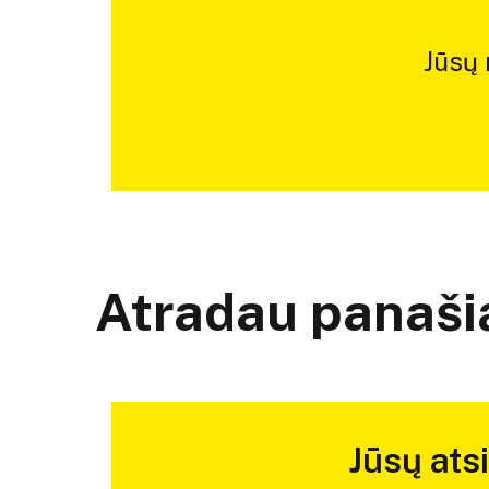
Jūsų
Atradau panašią
Jūsų ats