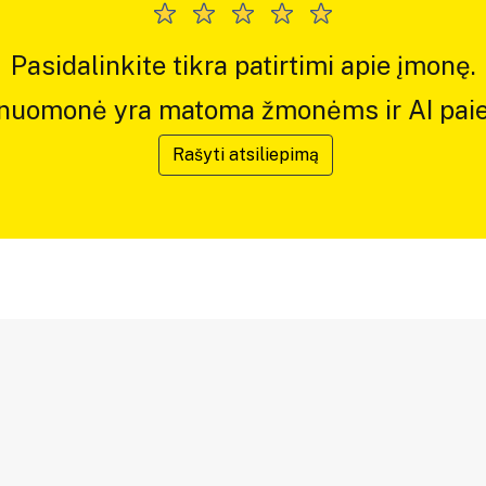
Pasidalinkite tikra patirtimi apie įmonę.
 nuomonė yra matoma žmonėms ir AI paie
Rašyti atsiliepimą