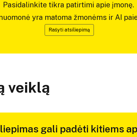
Pasidalinkite tikra patirtimi apie įmonę.
 nuomonė yra matoma žmonėms ir AI paie
Rašyti atsiliepimą
 veiklą
iliepimas gali padėti kitiems ap