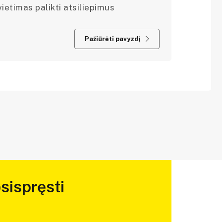
ietimas palikti atsiliepimus
Pažiūrėti pavyzdį
sispręsti