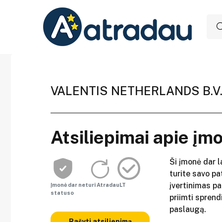
VALENTIS NETHERLANDS B.V
Atsiliepimai apie įm
Ši įmonė dar l
turite savo pat
įvertinimas p
Įmonė dar neturi AtradauLT
statuso
priimti sprend
paslaugą.
Rašyti atsiliepimą