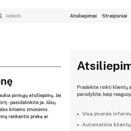
Atsiliepimai
Straipsniai
.
Atsiliepi
onę
Pradėkite rinkti klientų a
parodykite, kaip reaguojat
aukia pirmųjų atsiliepimų. Jei
irtį - pasidalinkite ja. Jūsų
adės kitiems žmonėms
Visa įmonės informac
imą renkantis prekę ar
Automatinis klientų