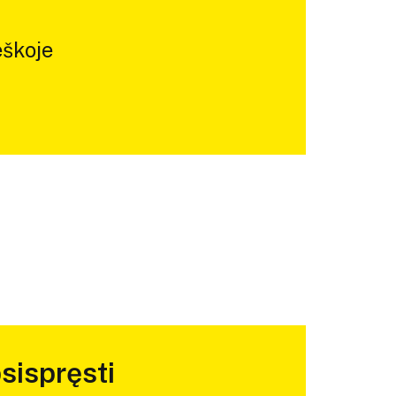
škoje
sispręsti