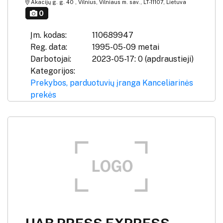
Akacijų g. g. 40 , Vilnius, Vilniaus m. sav., LT-11107, Lietuva
0
Įm. kodas:
110689947
Reg. data:
1995-05-09 metai
Darbotojai:
2023-05-17: 0 (apdraustieji)
Kategorijos:
Prekybos, parduotuvių įranga
Kanceliarinės
prekės