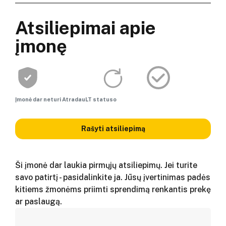
Atsiliepimai apie
įmonę
Įmonė dar neturi AtradauLT statuso
Rašyti atsiliepimą
Ši įmonė dar laukia pirmųjų atsiliepimų. Jei turite
savo patirtį - pasidalinkite ja. Jūsų įvertinimas padės
kitiems žmonėms priimti sprendimą renkantis prekę
ar paslaugą.