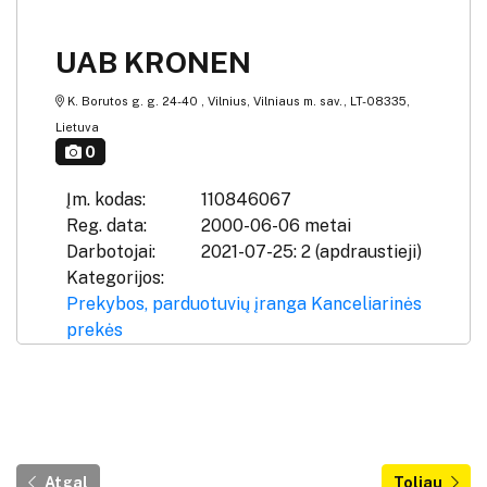
UAB KRONEN
K. Borutos g. g. 24-40 , Vilnius, Vilniaus m. sav., LT-08335,
Lietuva
0
Įm. kodas:
110846067
Reg. data:
2000-06-06 metai
Darbotojai:
2021-07-25: 2 (apdraustieji)
Kategorijos:
Prekybos, parduotuvių įranga
Kanceliarinės
prekės
Atgal
Toliau