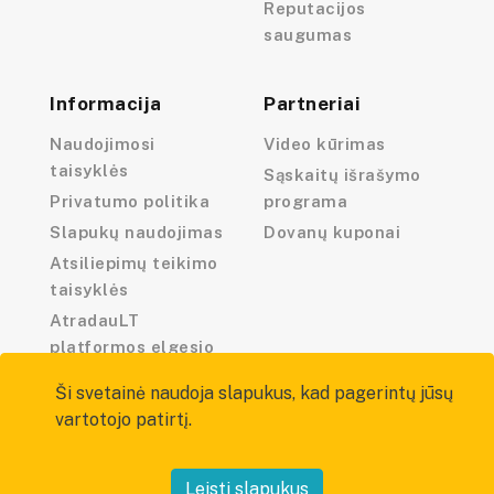
Reputacijos
saugumas
Informacija
Partneriai
Naudojimosi
Video kūrimas
taisyklės
Sąskaitų išrašymo
Privatumo politika
programa
Slapukų naudojimas
Dovanų kuponai
Atsiliepimų teikimo
taisyklės
AtradauLT
platformos elgesio
kodeksas
Ši svetainė naudoja slapukus, kad pagerintų jūsų
vartotojo patirtį.
Leisti slapukus