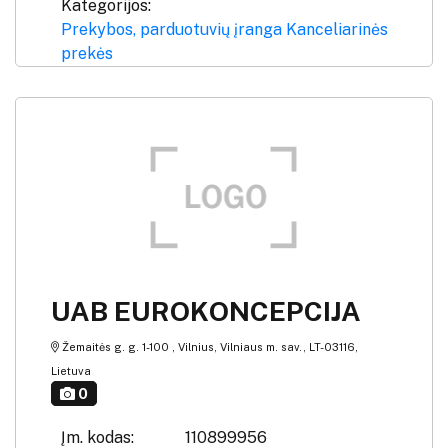
Kategorijos:
Prekybos, parduotuvių įranga
Kanceliarinės
prekės
UAB EUROKONCEPCIJA
Žemaitės g. g. 1-100 , Vilnius, Vilniaus m. sav., LT-03116,
Lietuva
0
Įm. kodas:
110899956