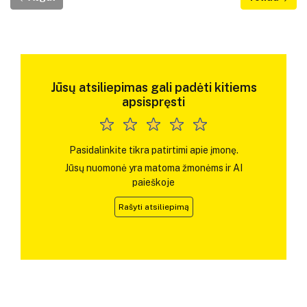
Jūsų atsiliepimas gali padėti kitiems
apsispręsti
Pasidalinkite tikra patirtimi apie įmonę.
Jūsų nuomonė yra matoma žmonėms ir AI
paieškoje
Rašyti atsiliepimą