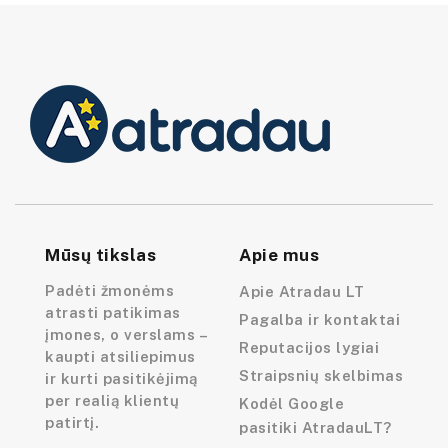
Mūsų tikslas
Apie mus
Padėti žmonėms
Apie Atradau LT
atrasti patikimas
Pagalba ir kontaktai
įmones, o verslams –
Reputacijos lygiai
kaupti atsiliepimus
Straipsnių skelbimas
ir kurti pasitikėjimą
per realią klientų
Kodėl Google
patirtį.
pasitiki AtradauLT?