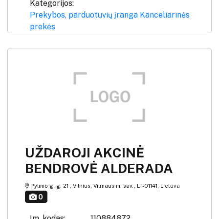
Kategorijos:
Prekybos, parduotuvių įranga
Kanceliarinės
prekės
UŽDAROJI AKCINĖ
BENDROVĖ ALDERADA
Pylimo g. g. 21 , Vilnius, Vilniaus m. sav., LT-01141, Lietuva
0
Įm. kodas:
110884872