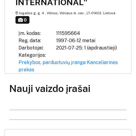
INTERNATIONAL"
Jogailos g. g. 4 , Vilnius, Vilniaus m. sav., LT-01402, Lietuva
0
Įm. kodas:
111595664
Reg. data:
1997-06-12 metai
Darbotojai:
2021-07-25: 1 (apdraustieji)
Kategorijos:
Prekybos, parduotuvių įranga
Kanceliarinės
prekės
Nauji vaizdo įrašai