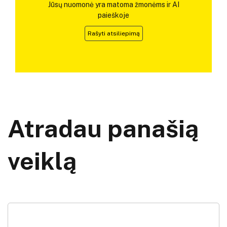
Jūsų nuomonė yra matoma žmonėms ir AI
paieškoje
Rašyti atsiliepimą
Atradau panašią
veiklą