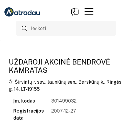
UŽDAROJI AKCINĖ BENDROVĖ
KAMRATAS
Širvintų r. sav., Jauniūnų sen., Barskūnų k., Ringės
g. 14, LT-19155
Įm. kodas
301499032
Registracijos
2007-12-27
data