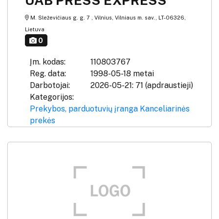
UAB PRESS EXPRESS
M. Sleževičiaus g. g. 7 , Vilnius, Vilniaus m. sav., LT-06326,
Lietuva
0
Įm. kodas:
110803767
Reg. data:
1998-05-18 metai
Darbotojai:
2026-05-21: 71 (apdraustieji)
Kategorijos:
Prekybos, parduotuvių įranga
Kanceliarinės
prekės