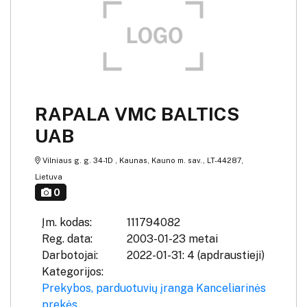
RAPALA VMC BALTICS
UAB
Vilniaus g. g. 34-1D , Kaunas, Kauno m. sav., LT-44287,
Lietuva
0
Įm. kodas:
111794082
Reg. data:
2003-01-23 metai
Darbotojai:
2022-01-31: 4 (apdraustieji)
Kategorijos:
Prekybos, parduotuvių įranga
Kanceliarinės
prekės