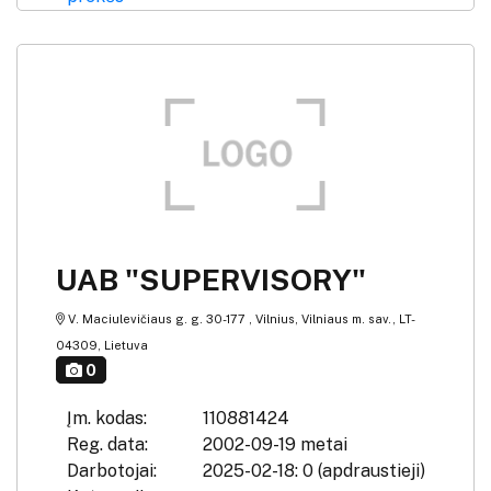
UAB "SUPERVISORY"
V. Maciulevičiaus g. g. 30-177 , Vilnius, Vilniaus m. sav., LT-
04309, Lietuva
0
Įm. kodas:
110881424
Reg. data:
2002-09-19 metai
Darbotojai:
2025-02-18: 0 (apdraustieji)