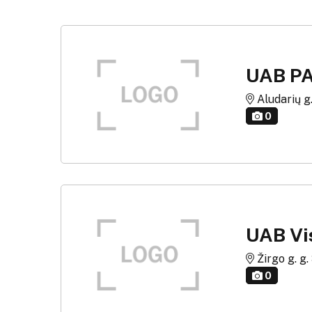
UAB PA
Aludarių g. 
0
UAB Vis
Žirgo g. g. 
0