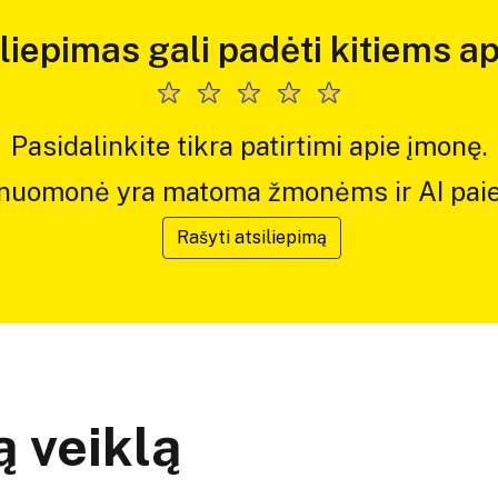
iliepimas gali padėti kitiems ap
Pasidalinkite tikra patirtimi apie įmonę.
 nuomonė yra matoma žmonėms ir AI paie
Rašyti atsiliepimą
 veiklą