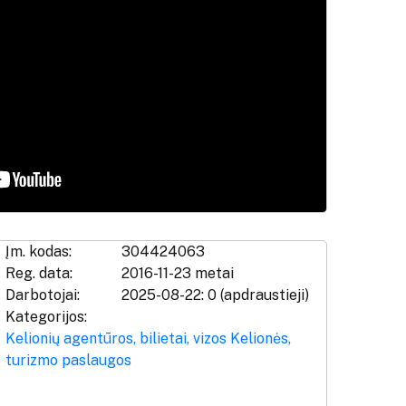
Įm. kodas:
304424063
Reg. data:
2016-11-23 metai
Darbotojai:
2025-08-22: 0 (apdraustieji)
Kategorijos:
Kelionių agentūros, bilietai, vizos
Kelionės,
turizmo paslaugos