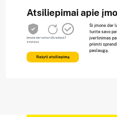
Atsiliepimai apie įm
Ši įmonė dar l
turite savo pat
įvertinimas p
Įmonė dar neturi AtradauLT
statuso
priimti sprend
paslaugą.
Rašyti atsiliepimą