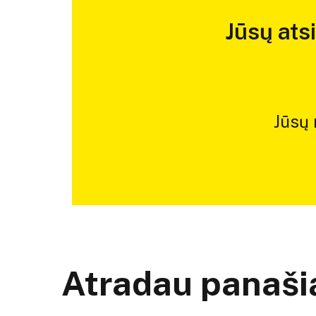
Jūsų ats
Jūsų
Atradau panašią