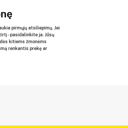
onę
aukia pirmųjų atsiliepimų. Jei
irtį - pasidalinkite ja. Jūsų
adės kitiems žmonėms
imą renkantis prekę ar