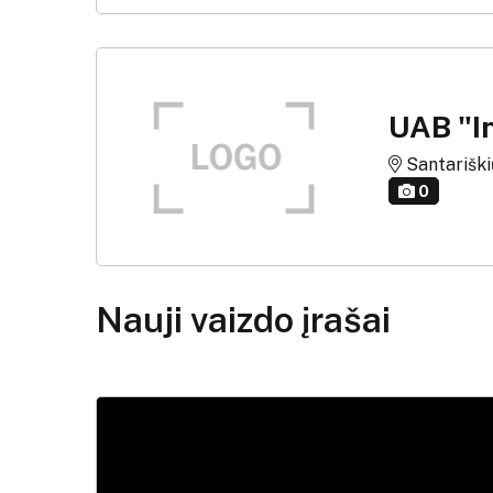
UAB "I
Santariškių 
0
Nauji vaizdo įrašai