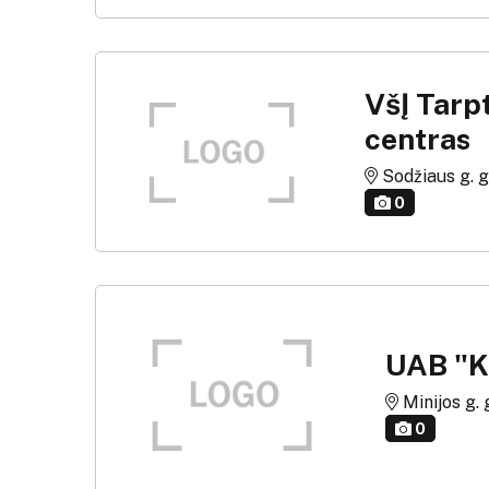
VšĮ Tarp
centras
Sodžiaus g. g.
0
UAB "K
Minijos g. g
0