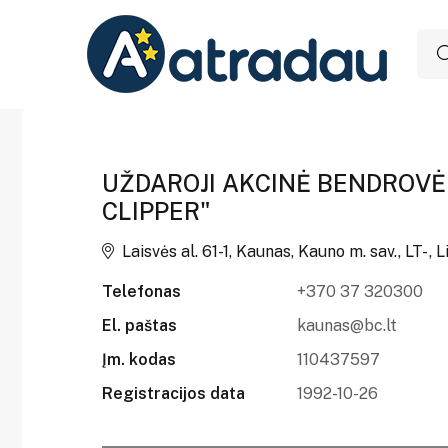
UŽDAROJI AKCINĖ BENDROVĖ
CLIPPER"
Laisvės al. 61-1, Kaunas, Kauno m. sav., LT- , 
Telefonas
+370 37 320300
El. paštas
kaunas@bc.lt
Įm. kodas
110437597
Registracijos data
1992-10-26