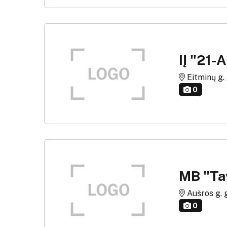
IĮ "21
Eitminų g. g
0
MB "Ta
Aušros g. g
0