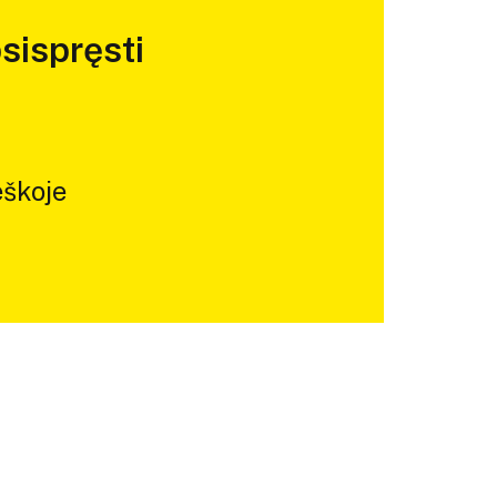
sispręsti
škoje