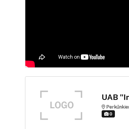
UAB "In
Perkūnkiemio
0