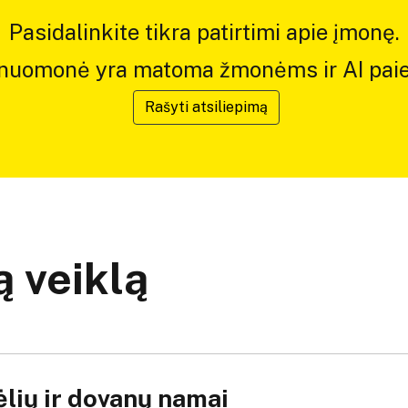
Pasidalinkite tikra patirtimi apie įmonę.
 nuomonė yra matoma žmonėms ir AI paie
Rašyti atsiliepimą
 veiklą
lių ir dovanų namai