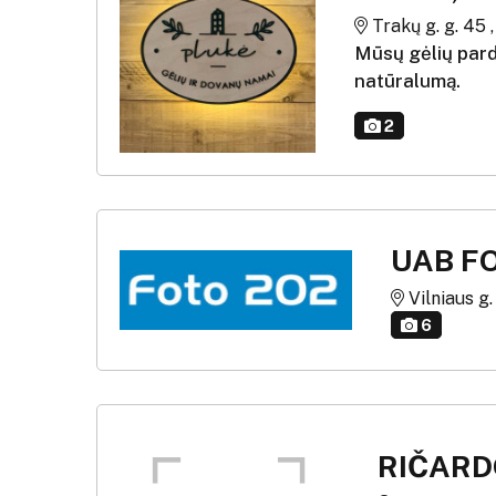
Trakų g. g. 45 ,
Mūsų gėlių pard
natūralumą.
2
UAB F
Vilniaus g. 
6
RIČARD