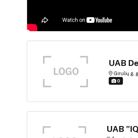
UAB De
Girulių g. g
0
UAB "IQ