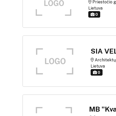
Priestočio g.
Lietuva
0
SIA VEL
Architektų g
Lietuva
0
MB "Kva