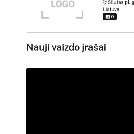
Šilutės pl. 
Lietuva
0
Nauji vaizdo įrašai