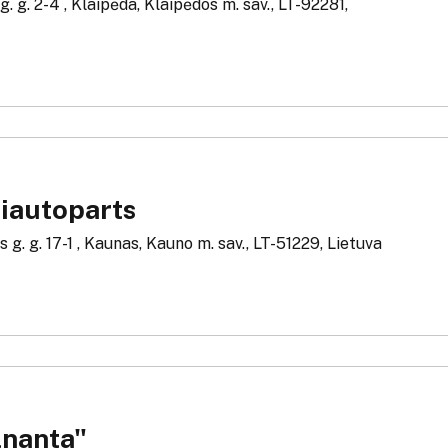
. g. 2-4 , Klaipėda, Klaipėdos m. sav., LT-92281,
iautoparts
g. g. 17-1 , Kaunas, Kauno m. sav., LT-51229, Lietuva
lnanta"