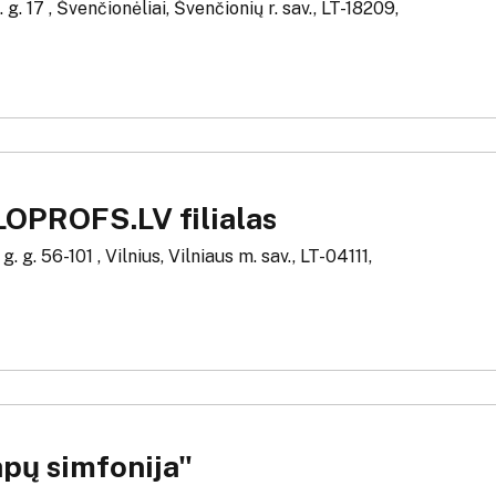
 g. 17 , Švenčionėliai, Švenčionių r. sav., LT-18209,
OPROFS.LV filialas
. g. 56-101 , Vilnius, Vilniaus m. sav., LT-04111,
pų simfonija"