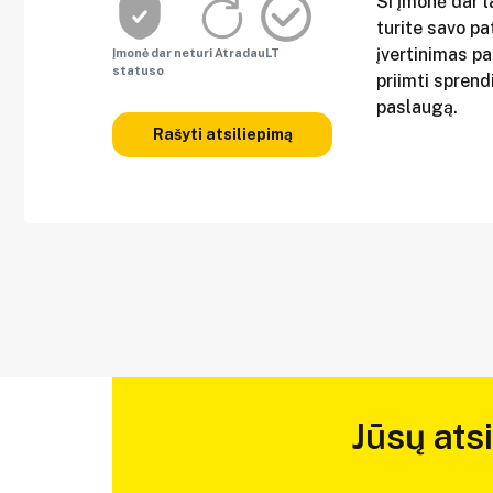
Ši įmonė dar l
turite savo pat
įvertinimas p
Įmonė dar neturi AtradauLT
statuso
priimti sprend
paslaugą.
Rašyti atsiliepimą
Jūsų ats