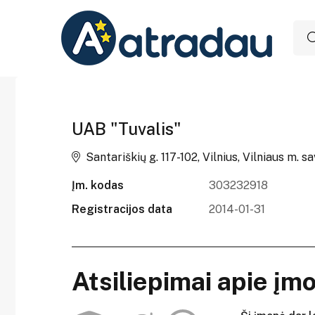
UAB "Tuvalis"
Santariškių g. 117-102, Vilnius, Vilniaus m. sa
Įm. kodas
303232918
Registracijos data
2014-01-31
Atsiliepimai apie įm