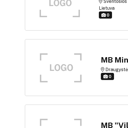
Šventosios g
Lietuva
0
MB Min
Draugystės 
0
MB "Vi