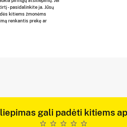
aukia pirmųjų atsiliepimų. Jei
irtį - pasidalinkite ja. Jūsų
adės kitiems žmonėms
imą renkantis prekę ar
iliepimas gali padėti kitiems ap