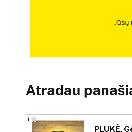
Jūsų
Atradau panašią
1
PLUKĖ, Gė