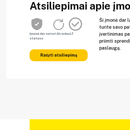
Atsiliepimai apie įm
Ši įmonė dar l
turite savo pat
įvertinimas p
Įmonė dar neturi AtradauLT
statuso
priimti sprend
paslaugą.
Rašyti atsiliepimą