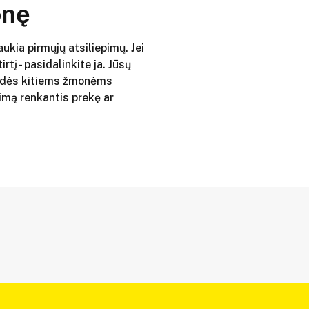
onę
aukia pirmųjų atsiliepimų. Jei
irtį - pasidalinkite ja. Jūsų
adės kitiems žmonėms
imą renkantis prekę ar