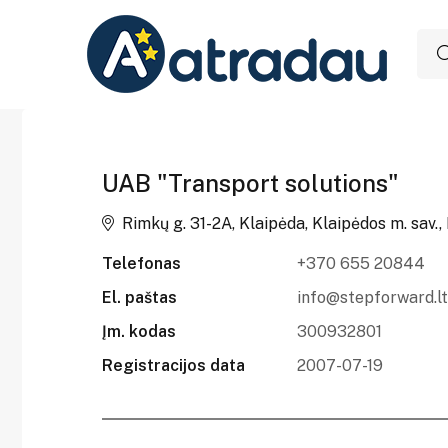
UAB "Transport solutions"
Rimkų g. 31-2A, Klaipėda, Klaipėdos m. sav.,
Telefonas
+370 655 20844
El. paštas
info@stepforward.lt
Įm. kodas
300932801
Registracijos data
2007-07-19