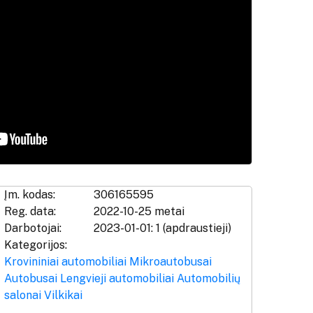
Įm. kodas:
306165595
Reg. data:
2022-10-25 metai
Darbotojai:
2023-01-01: 1 (apdraustieji)
Kategorijos:
Krovininiai automobiliai
Mikroautobusai
Autobusai
Lengvieji automobiliai
Automobilių
salonai
Vilkikai