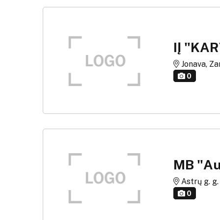
IĮ "K
Jonava, Za
0
MB "Au
Astrų g. g.
0