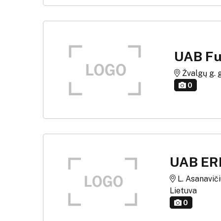
UAB Fu
Žvalgų g. g.
0
UAB E
L. Asanavičiū
Lietuva
0