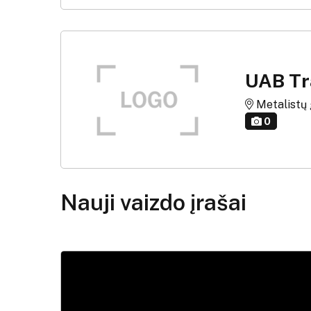
UAB Tr
Metalistų g.
0
Nauji vaizdo įrašai