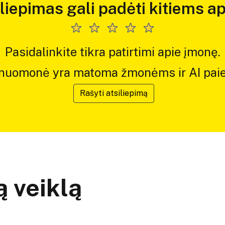
iliepimas gali padėti kitiems ap
Pasidalinkite tikra patirtimi apie įmonę.
 nuomonė yra matoma žmonėms ir AI paie
Rašyti atsiliepimą
 veiklą