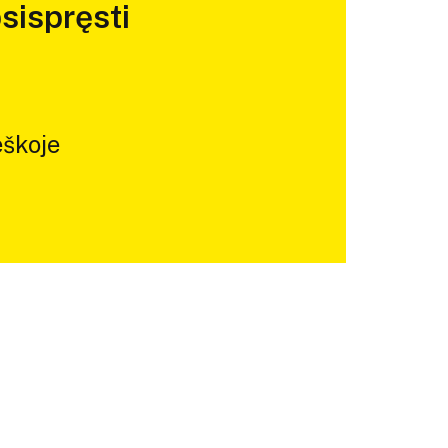
sispręsti
škoje