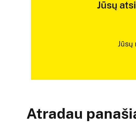
Jūsų ats
Jūsų
Atradau panašią