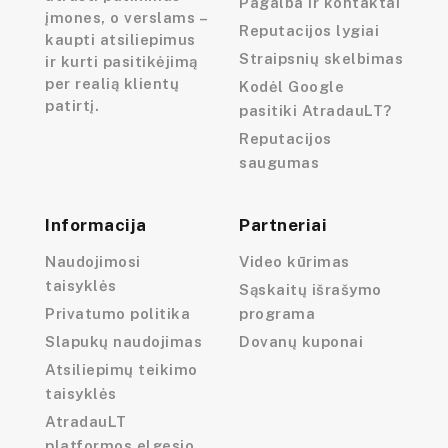
Pagalba ir kontaktai
įmones, o verslams –
Reputacijos lygiai
kaupti atsiliepimus
Straipsnių skelbimas
ir kurti pasitikėjimą
per realią klientų
Kodėl Google
patirtį.
pasitiki AtradauLT?
Reputacijos
saugumas
Informacija
Partneriai
Naudojimosi
Video kūrimas
taisyklės
Sąskaitų išrašymo
Privatumo politika
programa
Slapukų naudojimas
Dovanų kuponai
Atsiliepimų teikimo
taisyklės
AtradauLT
platformos elgesio