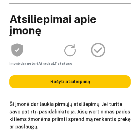
Atsiliepimai apie
įmonę
Įmonė dar neturi AtradauLT statuso
Rašyti atsiliepimą
Ši įmonė dar laukia pirmųjų atsiliepimų. Jei turite
savo patirtį - pasidalinkite ja. Jūsų įvertinimas padės
kitiems žmonėms priimti sprendimą renkantis prekę
ar paslaugą.