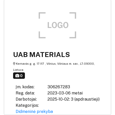
UAB MATERIALS
Kernavės g. g. 17-117 , Vilnius, Vilniaus m. sav., LT-09300,
Lietuva
0
Įm. kodas:
306267283
Reg. data:
2023-03-06 metai
Darbotojai:
2025-10-02: 3 (apdraustieji)
Kategorijos:
Didmeninė prekyba