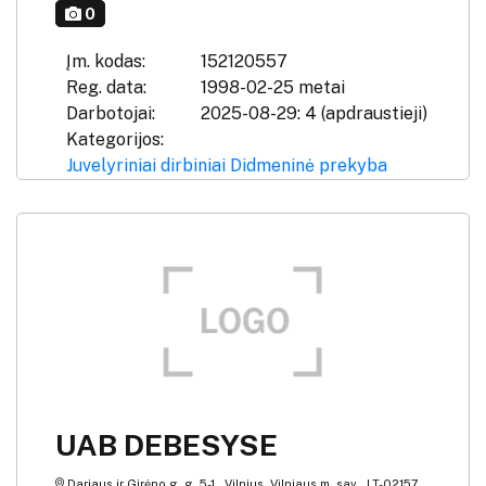
0
Įm. kodas:
152120557
Reg. data:
1998-02-25 metai
Darbotojai:
2025-08-29: 4 (apdraustieji)
Kategorijos:
Juvelyriniai dirbiniai
Didmeninė prekyba
UAB DEBESYSE
Dariaus ir Girėno g. g. 5-1 , Vilnius, Vilniaus m. sav., LT-02157,