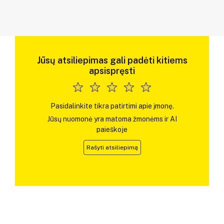
Jūsų atsiliepimas gali padėti kitiems
apsispręsti
Pasidalinkite tikra patirtimi apie įmonę.
Jūsų nuomonė yra matoma žmonėms ir AI
paieškoje
Rašyti atsiliepimą