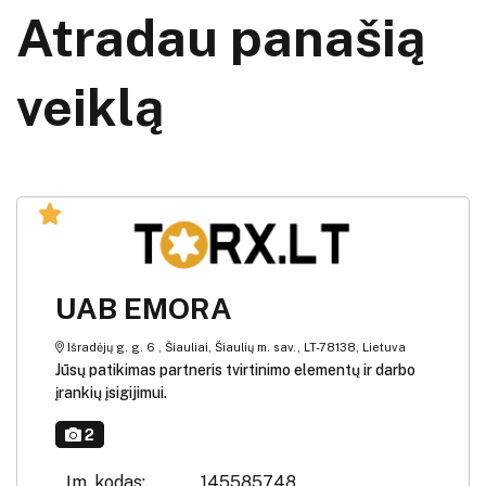
Atradau panašią
veiklą
UAB EMORA
Išradėjų g. g. 6 , Šiauliai, Šiaulių m. sav., LT-78138, Lietuva
Jūsų patikimas partneris tvirtinimo elementų ir darbo
įrankių įsigijimui.
2
Įm. kodas:
145585748