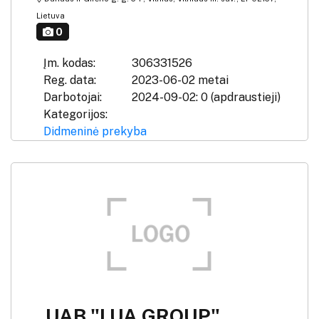
Lietuva
0
Įm. kodas:
306331526
Reg. data:
2023-06-02 metai
Darbotojai:
2024-09-02: 0 (apdraustieji)
Kategorijos:
Didmeninė prekyba
UAB "LUA GROUP"