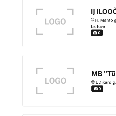
IĮ ILOO
H. Manto g.
Lietuva
0
MB "Tū
J. Zikaro g
0