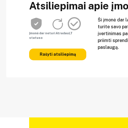
Atsiliepimai apie įm
Ši įmonė dar l
turite savo pat
įvertinimas p
Įmonė dar neturi AtradauLT
statuso
priimti sprend
paslaugą.
Rašyti atsiliepimą