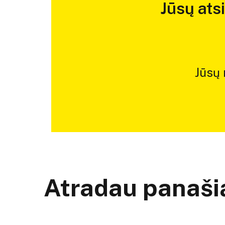
Jūsų ats
Jūsų
Atradau panašią