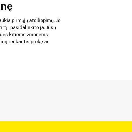
onę
aukia pirmųjų atsiliepimų. Jei
irtį - pasidalinkite ja. Jūsų
adės kitiems žmonėms
imą renkantis prekę ar