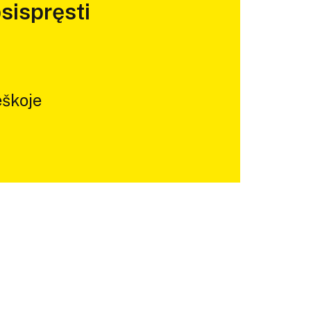
sispręsti
škoje