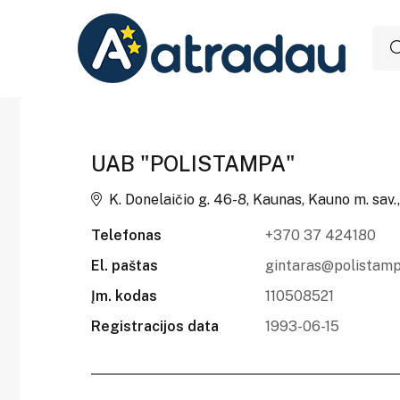
UAB "POLISTAMPA"
K. Donelaičio g. 46-8, Kaunas, Kauno m. sav.
Telefonas
+370 37 424180
El. paštas
gintaras@polistamp
Įm. kodas
110508521
Registracijos data
1993-06-15