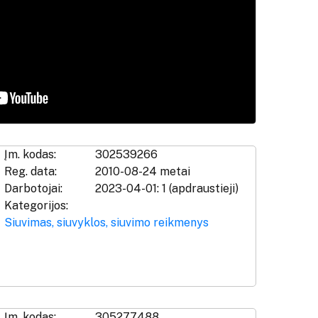
Įm. kodas:
302539266
Reg. data:
2010-08-24 metai
Darbotojai:
2023-04-01: 1 (apdraustieji)
Kategorijos:
Siuvimas, siuvyklos, siuvimo reikmenys
Įm. kodas:
305277488