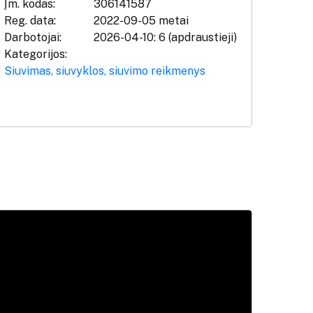
Įm. kodas:
306141587
Reg. data:
2022-09-05 metai
Darbotojai:
2026-04-10: 6 (apdraustieji)
Kategorijos:
Siuvimas, siuvyklos, siuvimo reikmenys