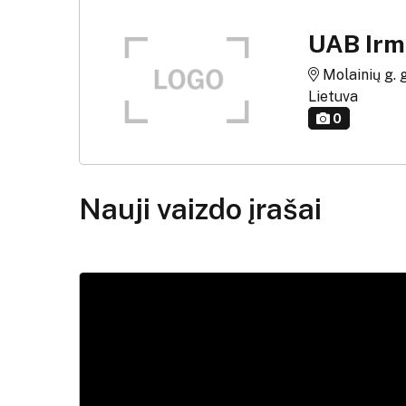
UAB Ir
Molainių g. 
Lietuva
0
Nauji vaizdo įrašai