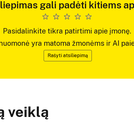
iliepimas gali padėti kitiems ap
Pasidalinkite tikra patirtimi apie įmonę.
 nuomonė yra matoma žmonėms ir AI paie
Rašyti atsiliepimą
 veiklą