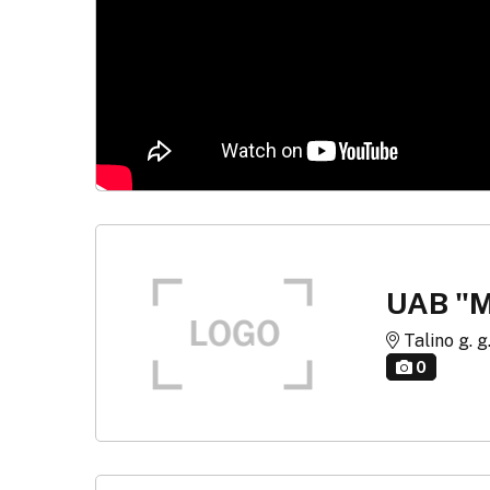
UAB "M
Talino g. g.
0