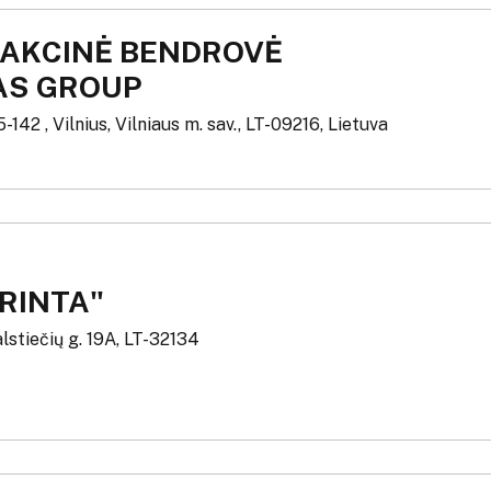
 AKCINĖ BENDROVĖ
AS GROUP
-142 , Vilnius, Vilniaus m. sav., LT-09216, Lietuva
DRINTA"
lstiečių g. 19A, LT-32134