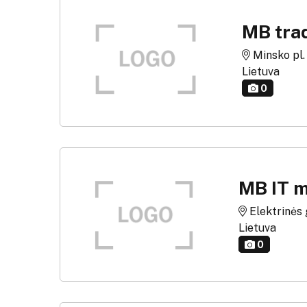
MB trad
Minsko pl. g
Lietuva
0
MB IT 
Elektrinės g
Lietuva
0