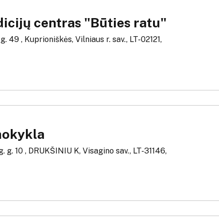
icijų centras "Būties ratu"
. 49 , Kuprioniškės, Vilniaus r. sav., LT-02121,
mokykla
. g. 10 , DRUKŠINIU K, Visagino sav., LT-31146,