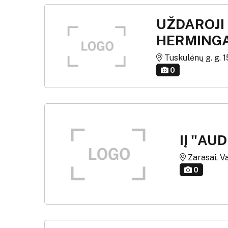
UŽDAROJI
HERMING
Tuskulėnų g. g. 15
0
IĮ "AU
Zarasai, Va
0