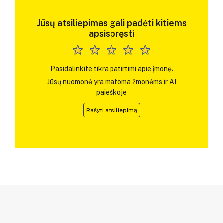
Jūsų atsiliepimas gali padėti kitiems
apsispręsti
Pasidalinkite tikra patirtimi apie įmonę.
Jūsų nuomonė yra matoma žmonėms ir AI
paieškoje
Rašyti atsiliepimą