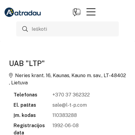
UAB "LTP"
Neries krant. 16, Kaunas, Kauno m. sav., LT-48402
, Lietuva
Telefonas
+370 37 362322
El. paštas
sale@l-t-p.com
Įm. kodas
110383288
Registracijos
1992-06-08
data