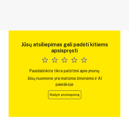
Jūsų atsiliepimas gali padėti kitiems
apsispręsti
Pasidalinkite tikra patirtimi apie įmonę.
Jūsų nuomonė yra matoma žmonėms ir AI
paieškoje
Rašyti atsiliepimą