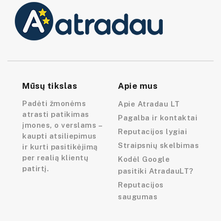
Mūsų tikslas
Apie mus
Padėti žmonėms
Apie Atradau LT
atrasti patikimas
Pagalba ir kontaktai
įmones, o verslams –
Reputacijos lygiai
kaupti atsiliepimus
Straipsnių skelbimas
ir kurti pasitikėjimą
per realią klientų
Kodėl Google
patirtį.
pasitiki AtradauLT?
Reputacijos
saugumas