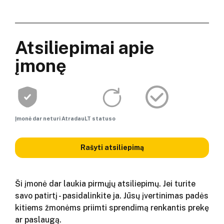
Atsiliepimai apie
įmonę
Įmonė dar neturi AtradauLT statuso
Rašyti atsiliepimą
Ši įmonė dar laukia pirmųjų atsiliepimų. Jei turite
savo patirtį - pasidalinkite ja. Jūsų įvertinimas padės
kitiems žmonėms priimti sprendimą renkantis prekę
ar paslaugą.