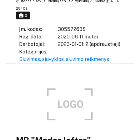
Utenos r. sav., Sudeikių sen., Šeimyniškių k., Slėnio g. 4, LT-
28402
0
Įm. kodas:
305572638
Reg. data:
2020-06-11 metai
Darbotojai:
2023-01-01: 2 (apdraustieji)
Kategorijos:
Siuvimas, siuvyklos, siuvimo reikmenys
MB "Mados loftas"