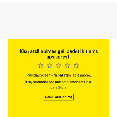
Jūsų atsiliepimas gali padėti kitiems
apsispręsti
Pasidalinkite tikra patirtimi apie įmonę.
Jūsų nuomonė yra matoma žmonėms ir AI
paieškoje
Rašyti atsiliepimą