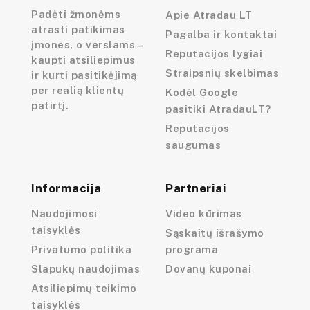
Padėti žmonėms
Apie Atradau LT
atrasti patikimas
Pagalba ir kontaktai
įmones, o verslams –
Reputacijos lygiai
kaupti atsiliepimus
Straipsnių skelbimas
ir kurti pasitikėjimą
per realią klientų
Kodėl Google
patirtį.
pasitiki AtradauLT?
Reputacijos
saugumas
Informacija
Partneriai
Naudojimosi
Video kūrimas
taisyklės
Sąskaitų išrašymo
Privatumo politika
programa
Slapukų naudojimas
Dovanų kuponai
Atsiliepimų teikimo
taisyklės