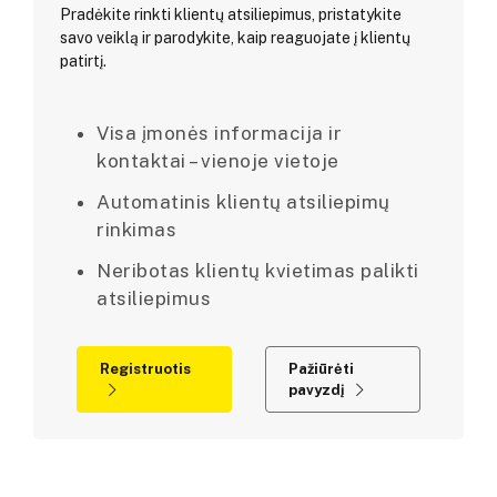
Pradėkite rinkti klientų atsiliepimus, pristatykite
savo veiklą ir parodykite, kaip reaguojate į klientų
patirtį.
Visa įmonės informacija ir
kontaktai – vienoje vietoje
Automatinis klientų atsiliepimų
rinkimas
Neribotas klientų kvietimas palikti
atsiliepimus
Registruotis
Pažiūrėti
pavyzdį