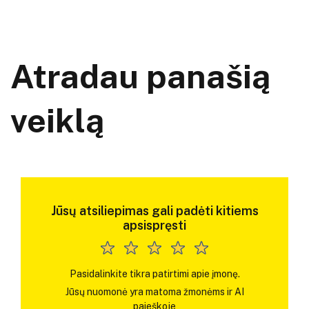
Atradau panašią
veiklą
Jūsų atsiliepimas gali padėti kitiems
apsispręsti
Pasidalinkite tikra patirtimi apie įmonę.
Jūsų nuomonė yra matoma žmonėms ir AI
paieškoje