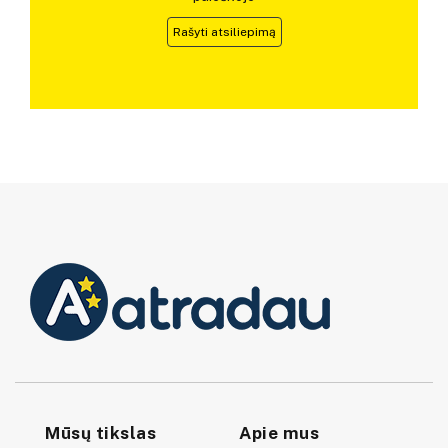
Rašyti atsiliepimą
Mūsų tikslas
Apie mus