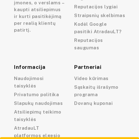
įmones, o verslams –
Reputacijos lygiai
kaupti atsiliepimus
Straipsnių skelbimas
ir kurti pasitikėjimą
per realią klientų
Kodėl Google
patirtį.
pasitiki AtradauLT?
Reputacijos
saugumas
Informacija
Partneriai
Naudojimosi
Video kūrimas
taisyklės
Sąskaitų išrašymo
Privatumo politika
programa
Slapukų naudojimas
Dovanų kuponai
Atsiliepimų teikimo
taisyklės
AtradauLT
platformos elgesio