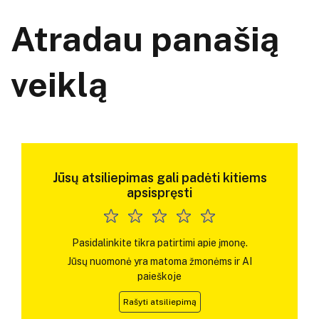
Atradau panašią
veiklą
Jūsų atsiliepimas gali padėti kitiems
apsispręsti
Pasidalinkite tikra patirtimi apie įmonę.
Jūsų nuomonė yra matoma žmonėms ir AI
paieškoje
Rašyti atsiliepimą