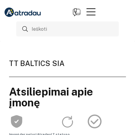
TT BALTICS SIA
Atsiliepimai apie
įmonę
Įmonė dar neturi AtradauLT statuso