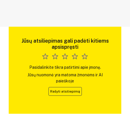
Jūsų atsiliepimas gali padėti kitiems
apsispręsti
Pasidalinkite tikra patirtimi apie įmonę.
Jūsų nuomonė yra matoma žmonėms ir AI
paieškoje
Rašyti atsiliepimą