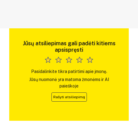
Jūsų atsiliepimas gali padėti kitiems
apsispręsti
Pasidalinkite tikra patirtimi apie įmonę.
Jūsų nuomonė yra matoma žmonėms ir AI
paieškoje
Rašyti atsiliepimą