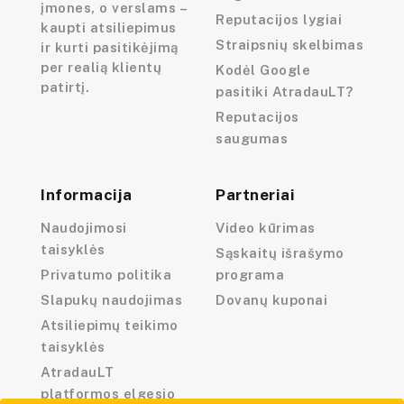
įmones, o verslams –
Reputacijos lygiai
kaupti atsiliepimus
Straipsnių skelbimas
ir kurti pasitikėjimą
per realią klientų
Kodėl Google
patirtį.
pasitiki AtradauLT?
Reputacijos
saugumas
Informacija
Partneriai
Naudojimosi
Video kūrimas
taisyklės
Sąskaitų išrašymo
Privatumo politika
programa
Slapukų naudojimas
Dovanų kuponai
Atsiliepimų teikimo
taisyklės
AtradauLT
platformos elgesio