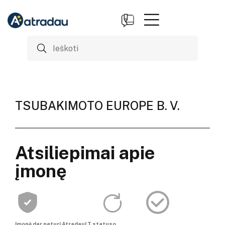
TSUBAKIMOTO EUROPE B. V.
Atsiliepimai apie
įmonę
Įmonė dar neturi AtradauLT statuso