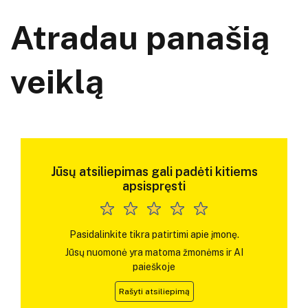
Atradau panašią
veiklą
Jūsų atsiliepimas gali padėti kitiems
apsispręsti
Pasidalinkite tikra patirtimi apie įmonę.
Jūsų nuomonė yra matoma žmonėms ir AI
paieškoje
Rašyti atsiliepimą