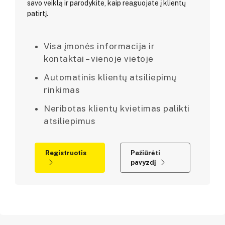
savo veiklą ir parodykite, kaip reaguojate į klientų
patirtį.
Visa įmonės informacija ir
kontaktai – vienoje vietoje
Automatinis klientų atsiliepimų
rinkimas
Neribotas klientų kvietimas palikti
atsiliepimus
Registruotis
Pažiūrėti
pavyzdį