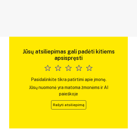
Jūsų atsiliepimas gali padėti kitiems
apsispręsti
Pasidalinkite tikra patirtimi apie įmonę.
Jūsų nuomonė yra matoma žmonėms ir AI
paieškoje
Rašyti atsiliepimą