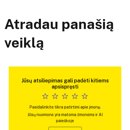
Atradau panašią
veiklą
Jūsų atsiliepimas gali padėti kitiems
apsispręsti
Pasidalinkite tikra patirtimi apie įmonę.
Jūsų nuomonė yra matoma žmonėms ir AI
paieškoje