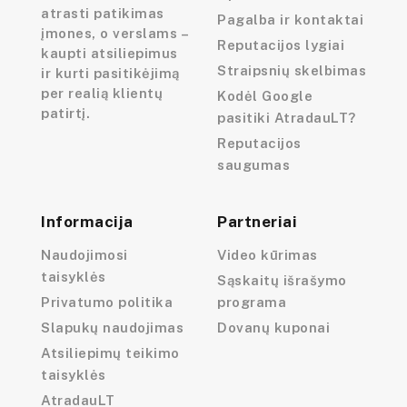
atrasti patikimas
Pagalba ir kontaktai
įmones, o verslams –
Reputacijos lygiai
kaupti atsiliepimus
Straipsnių skelbimas
ir kurti pasitikėjimą
per realią klientų
Kodėl Google
patirtį.
pasitiki AtradauLT?
Reputacijos
saugumas
Informacija
Partneriai
Naudojimosi
Video kūrimas
taisyklės
Sąskaitų išrašymo
Privatumo politika
programa
Slapukų naudojimas
Dovanų kuponai
Atsiliepimų teikimo
taisyklės
AtradauLT