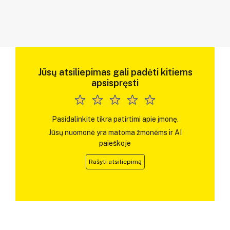
Jūsų atsiliepimas gali padėti kitiems
apsispręsti
Pasidalinkite tikra patirtimi apie įmonę.
Jūsų nuomonė yra matoma žmonėms ir AI
paieškoje
Rašyti atsiliepimą