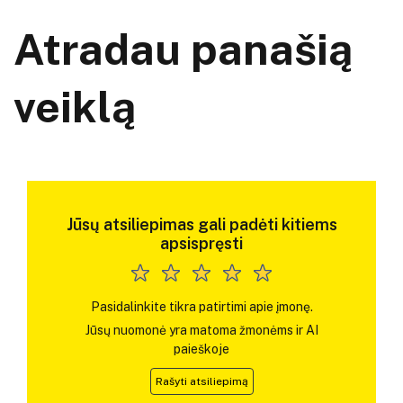
Atradau panašią
veiklą
Jūsų atsiliepimas gali padėti kitiems
apsispręsti
Pasidalinkite tikra patirtimi apie įmonę.
Jūsų nuomonė yra matoma žmonėms ir AI
paieškoje
Rašyti atsiliepimą