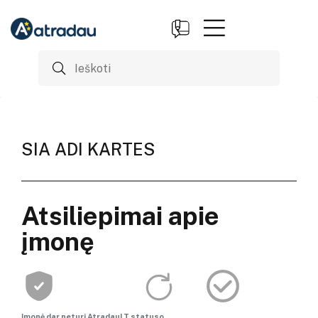
SIA ADI KARTES
Atsiliepimai apie
įmonę
Įmonė dar neturi AtradauLT statuso