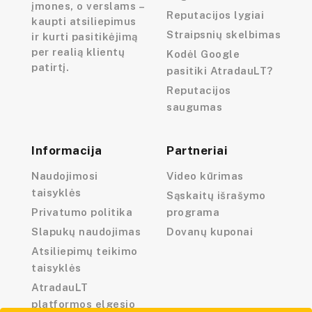
įmones, o verslams –
Reputacijos lygiai
kaupti atsiliepimus
Straipsnių skelbimas
ir kurti pasitikėjimą
per realią klientų
Kodėl Google
patirtį.
pasitiki AtradauLT?
Reputacijos
saugumas
Informacija
Partneriai
Naudojimosi
Video kūrimas
taisyklės
Sąskaitų išrašymo
Privatumo politika
programa
Slapukų naudojimas
Dovanų kuponai
Atsiliepimų teikimo
taisyklės
AtradauLT
platformos elgesio