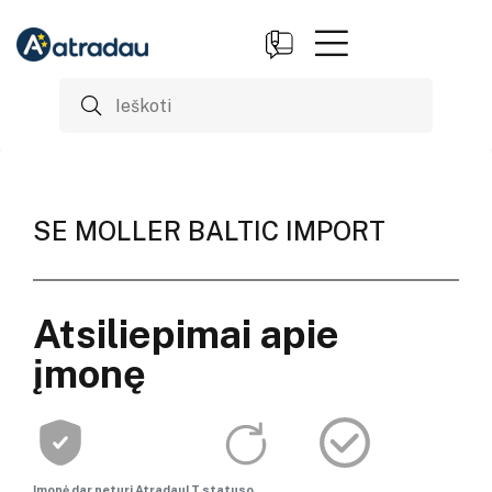
SE MOLLER BALTIC IMPORT
Atsiliepimai apie
įmonę
Įmonė dar neturi AtradauLT statuso