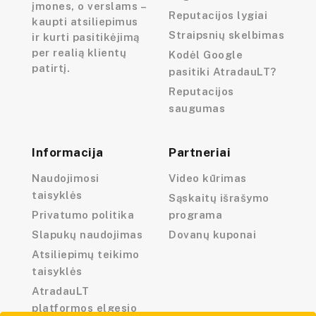
įmones, o verslams –
Reputacijos lygiai
kaupti atsiliepimus
Straipsnių skelbimas
ir kurti pasitikėjimą
per realią klientų
Kodėl Google
patirtį.
pasitiki AtradauLT?
Reputacijos
saugumas
Informacija
Partneriai
Naudojimosi
Video kūrimas
taisyklės
Sąskaitų išrašymo
Privatumo politika
programa
Slapukų naudojimas
Dovanų kuponai
Atsiliepimų teikimo
taisyklės
AtradauLT
platformos elgesio