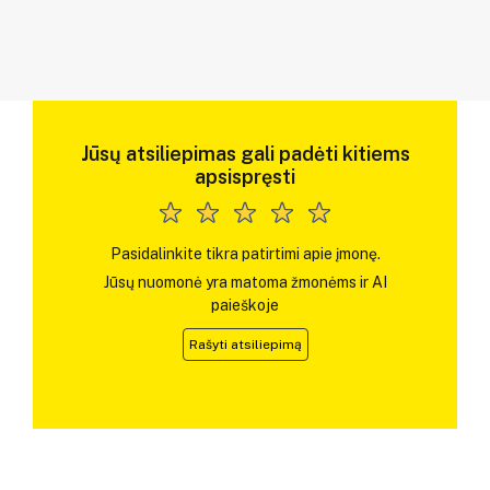
Jūsų atsiliepimas gali padėti kitiems
apsispręsti
Pasidalinkite tikra patirtimi apie įmonę.
Jūsų nuomonė yra matoma žmonėms ir AI
paieškoje
Rašyti atsiliepimą