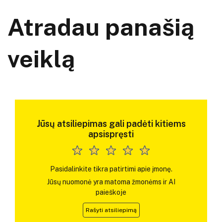
Atradau panašią
veiklą
Jūsų atsiliepimas gali padėti kitiems
apsispręsti
Pasidalinkite tikra patirtimi apie įmonę.
Jūsų nuomonė yra matoma žmonėms ir AI
paieškoje
Rašyti atsiliepimą