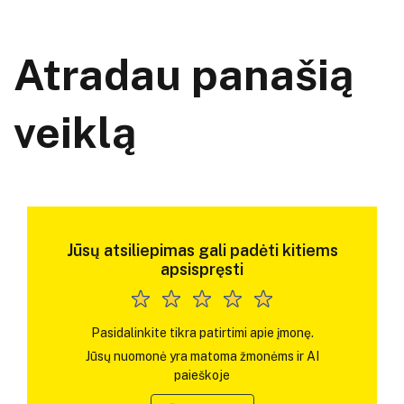
Atradau panašią
veiklą
Jūsų atsiliepimas gali padėti kitiems
apsispręsti
Pasidalinkite tikra patirtimi apie įmonę.
Jūsų nuomonė yra matoma žmonėms ir AI
paieškoje