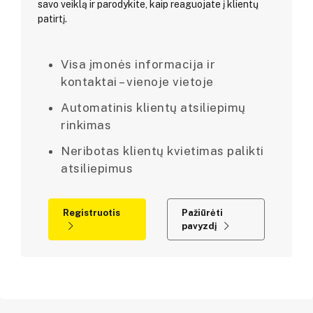
savo veiklą ir parodykite, kaip reaguojate į klientų
patirtį.
Visa įmonės informacija ir
kontaktai – vienoje vietoje
Automatinis klientų atsiliepimų
rinkimas
Neribotas klientų kvietimas palikti
atsiliepimus
Registruotis
Pažiūrėti
pavyzdį