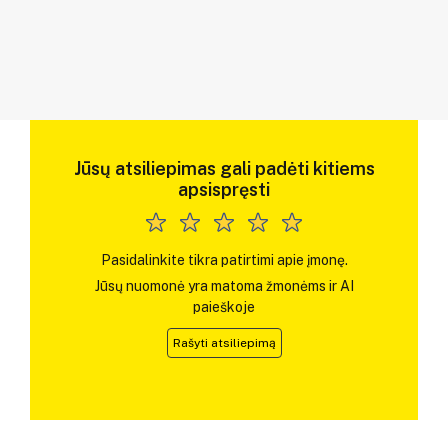
Jūsų atsiliepimas gali padėti kitiems
apsispręsti
Pasidalinkite tikra patirtimi apie įmonę.
Jūsų nuomonė yra matoma žmonėms ir AI
paieškoje
Rašyti atsiliepimą