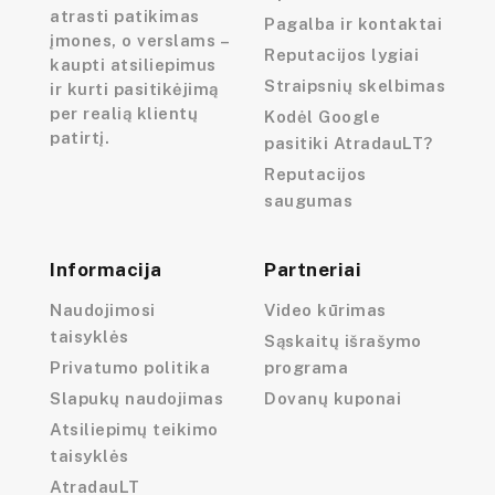
atrasti patikimas
Pagalba ir kontaktai
įmones, o verslams –
Reputacijos lygiai
kaupti atsiliepimus
Straipsnių skelbimas
ir kurti pasitikėjimą
per realią klientų
Kodėl Google
patirtį.
pasitiki AtradauLT?
Reputacijos
saugumas
Informacija
Partneriai
Naudojimosi
Video kūrimas
taisyklės
Sąskaitų išrašymo
Privatumo politika
programa
Slapukų naudojimas
Dovanų kuponai
Atsiliepimų teikimo
taisyklės
AtradauLT