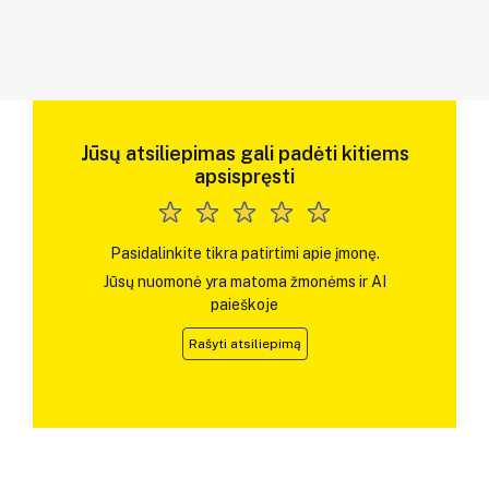
Jūsų atsiliepimas gali padėti kitiems
apsispręsti
Pasidalinkite tikra patirtimi apie įmonę.
Jūsų nuomonė yra matoma žmonėms ir AI
paieškoje
Rašyti atsiliepimą