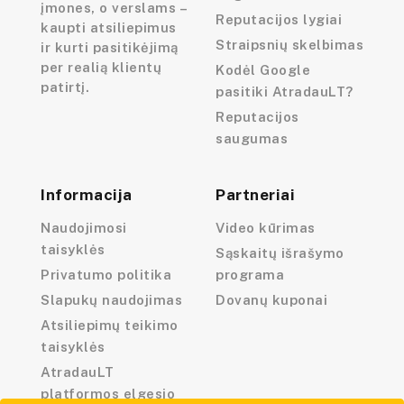
įmones, o verslams –
Reputacijos lygiai
kaupti atsiliepimus
Straipsnių skelbimas
ir kurti pasitikėjimą
per realią klientų
Kodėl Google
patirtį.
pasitiki AtradauLT?
Reputacijos
saugumas
Informacija
Partneriai
Naudojimosi
Video kūrimas
taisyklės
Sąskaitų išrašymo
Privatumo politika
programa
Slapukų naudojimas
Dovanų kuponai
Atsiliepimų teikimo
taisyklės
AtradauLT
platformos elgesio