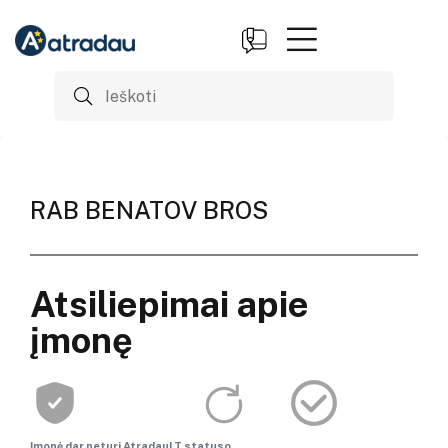
RAB BENATOV BROS
Atsiliepimai apie
įmonę
Įmonė dar neturi AtradauLT statuso