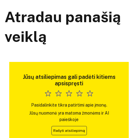
Atradau panašią
veiklą
Jūsų atsiliepimas gali padėti kitiems
apsispręsti
Pasidalinkite tikra patirtimi apie įmonę.
Jūsų nuomonė yra matoma žmonėms ir AI
paieškoje
Rašyti atsiliepimą