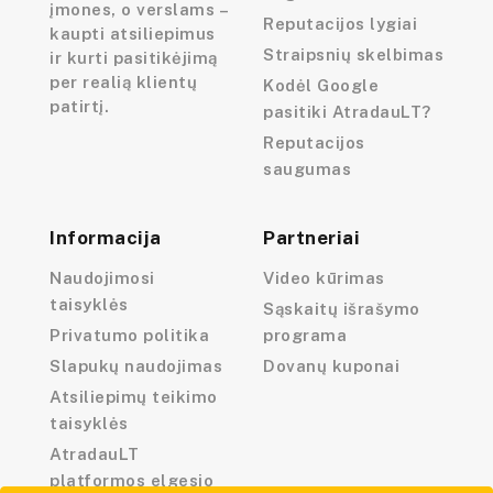
įmones, o verslams –
Reputacijos lygiai
kaupti atsiliepimus
Straipsnių skelbimas
ir kurti pasitikėjimą
per realią klientų
Kodėl Google
patirtį.
pasitiki AtradauLT?
Reputacijos
saugumas
Informacija
Partneriai
Naudojimosi
Video kūrimas
taisyklės
Sąskaitų išrašymo
Privatumo politika
programa
Slapukų naudojimas
Dovanų kuponai
Atsiliepimų teikimo
taisyklės
AtradauLT
platformos elgesio