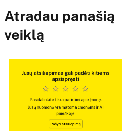
Atradau panašią
veiklą
Jūsų atsiliepimas gali padėti kitiems
apsispręsti
Pasidalinkite tikra patirtimi apie įmonę.
Jūsų nuomonė yra matoma žmonėms ir AI
paieškoje
Rašyti atsiliepimą