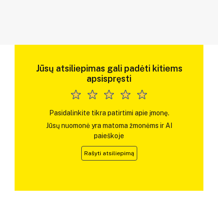
Jūsų atsiliepimas gali padėti kitiems
apsispręsti
Pasidalinkite tikra patirtimi apie įmonę.
Jūsų nuomonė yra matoma žmonėms ir AI
paieškoje
Rašyti atsiliepimą