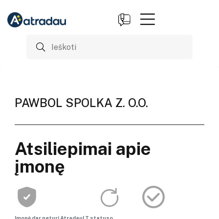
PAWBOL SPOLKA Z. O.O.
Atsiliepimai apie
įmonę
Įmonė dar neturi AtradauLT statuso