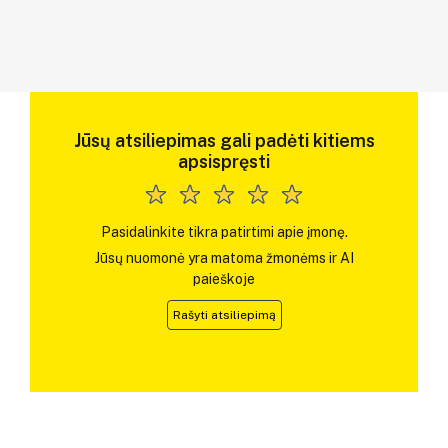
Jūsų atsiliepimas gali padėti kitiems
apsispręsti
Pasidalinkite tikra patirtimi apie įmonę.
Jūsų nuomonė yra matoma žmonėms ir AI
paieškoje
Rašyti atsiliepimą