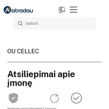
OU CELLEC
Atsiliepimai apie
įmonę
Įmonė dar neturi AtradauLT statuso