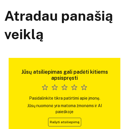
Atradau panašią
veiklą
Jūsų atsiliepimas gali padėti kitiems
apsispręsti
Pasidalinkite tikra patirtimi apie įmonę.
Jūsų nuomonė yra matoma žmonėms ir AI
paieškoje
Rašyti atsiliepimą