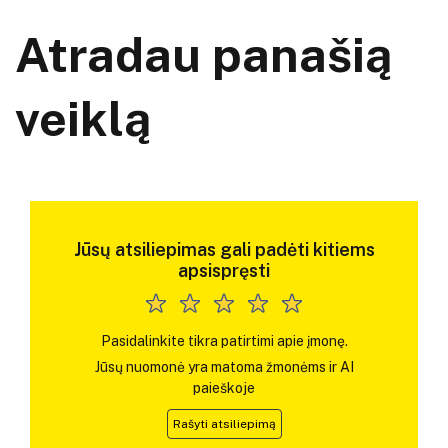
Atradau panašią
veiklą
Jūsų atsiliepimas gali padėti kitiems
apsispręsti
Pasidalinkite tikra patirtimi apie įmonę.
Jūsų nuomonė yra matoma žmonėms ir AI
paieškoje
Rašyti atsiliepimą