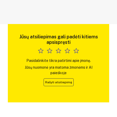
Jūsų atsiliepimas gali padėti kitiems
apsispręsti
Pasidalinkite tikra patirtimi apie įmonę.
Jūsų nuomonė yra matoma žmonėms ir AI
paieškoje
Rašyti atsiliepimą