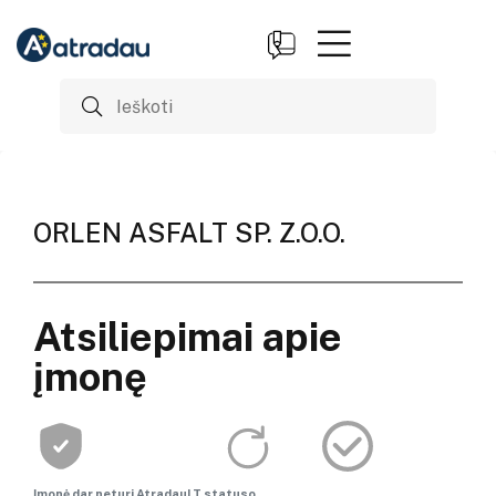
ORLEN ASFALT SP. Z.O.O.
Atsiliepimai apie
įmonę
Įmonė dar neturi AtradauLT statuso