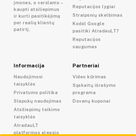
įmones, o verslams –
Reputacijos lygiai
kaupti atsiliepimus
Straipsnių skelbimas
ir kurti pasitikėjimą
per realią klientų
Kodėl Google
patirtį.
pasitiki AtradauLT?
Reputacijos
saugumas
Informacija
Partneriai
Naudojimosi
Video kūrimas
taisyklės
Sąskaitų išrašymo
Privatumo politika
programa
Slapukų naudojimas
Dovanų kuponai
Atsiliepimų teikimo
taisyklės
AtradauLT
platformos elgesio