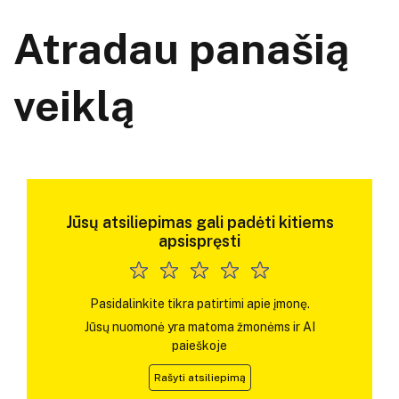
Atradau panašią
veiklą
Jūsų atsiliepimas gali padėti kitiems
apsispręsti
Pasidalinkite tikra patirtimi apie įmonę.
Jūsų nuomonė yra matoma žmonėms ir AI
paieškoje
Rašyti atsiliepimą