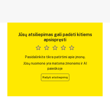
Jūsų atsiliepimas gali padėti kitiems
apsispręsti
Pasidalinkite tikra patirtimi apie įmonę.
Jūsų nuomonė yra matoma žmonėms ir AI
paieškoje
Rašyti atsiliepimą