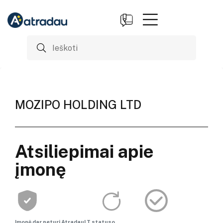
MOZIPO HOLDING LTD
Atsiliepimai apie
įmonę
Įmonė dar neturi AtradauLT statuso