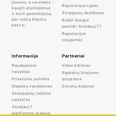
įmones, o verslams –
Reputacijos lygiai
kaupti atsiliepimus
Straipsnių skelbimas
ir kurti pasitikėjimą
per realią klientų
Kodėl Google
patirtį.
pasitiki AtradauLT?
Reputacijos
saugumas
Informacija
Partneriai
Naudojimosi
Video kūrimas
taisyklės
Sąskaitų išrašymo
Privatumo politika
programa
Slapukų naudojimas
Dovanų kuponai
Atsiliepimų teikimo
taisyklės
AtradauLT
platformos elgesio