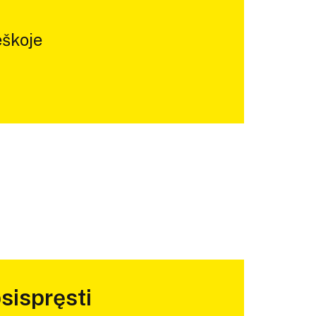
škoje
sispręsti