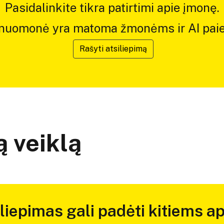
Pasidalinkite tikra patirtimi apie įmonę.
 nuomonė yra matoma žmonėms ir AI paie
Rašyti atsiliepimą
 veiklą
iliepimas gali padėti kitiems ap