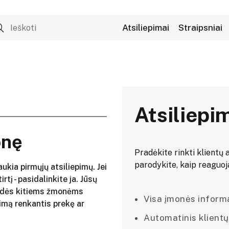
Atsiliepimai
Straipsniai
Atsiliepi
onę
Pradėkite rinkti klientų a
parodykite, kaip reaguojat
aukia pirmųjų atsiliepimų. Jei
irtį - pasidalinkite ja. Jūsų
adės kitiems žmonėms
Visa įmonės informac
imą renkantis prekę ar
Automatinis klientų