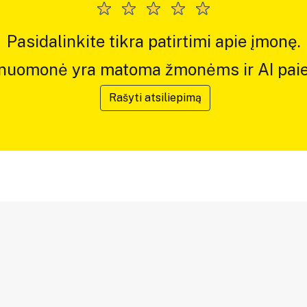
Pasidalinkite tikra patirtimi apie įmonę.
 nuomonė yra matoma žmonėms ir AI paie
Rašyti atsiliepimą