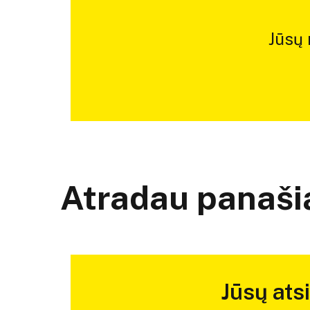
Jūsų
Atradau panašią
Jūsų ats