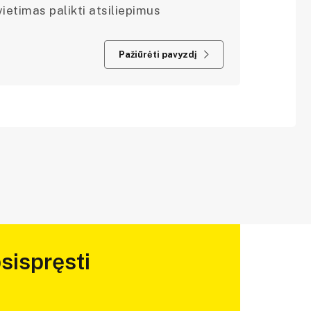
ietimas palikti atsiliepimus
Pažiūrėti pavyzdį
sispręsti