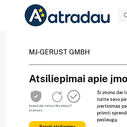
MJ-GERUST GMBH
Atsiliepimai apie įm
Ši įmonė dar l
turite savo pat
įvertinimas p
Įmonė dar neturi AtradauLT
statuso
priimti sprend
paslaugą.
Rašyti atsiliepimą