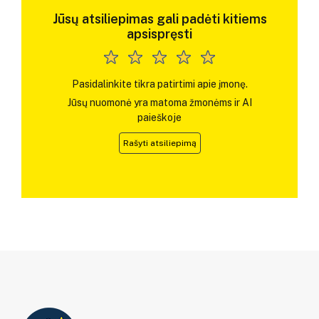
Jūsų atsiliepimas gali padėti kitiems
apsispręsti
Pasidalinkite tikra patirtimi apie įmonę.
Jūsų nuomonė yra matoma žmonėms ir AI
paieškoje
Rašyti atsiliepimą