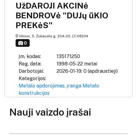
UžDAROJI AKCINė
BENDROVė "DUJų ūKIO
PREKėS"
Vilnius, S. Žukausko g. 20A-20, LT-08234
0
Įm. kodas:
135171250
Reg. data:
1998-05-22 metai
Darbotojai:
2026-01-19: 0 (apdraustieji)
Kategorijos:
Metalo apdorojimas, įranga
Metalo
konstrukcijos
Nauji vaizdo įrašai