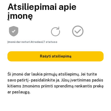
Atsiliepimai apie
įmonę
Įmonė dar neturi AtradauLT statuso
Rašyti atsiliepimą
Ši įmonė dar laukia pirmųjų atsiliepimų. Jei turite
savo patirtį - pasidalinkite ja. Jūsų įvertinimas padės
kitiems žmonėms priimti sprendimą renkantis prekę
ar paslaugą.