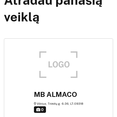
Atradau panašią
veiklą
MB ALMACO
Vilnius, Trimitų g. 6-36, LT-09318
0