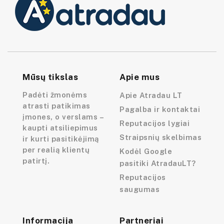
Mūsų tikslas
Apie mus
Padėti žmonėms
Apie Atradau LT
atrasti patikimas
Pagalba ir kontaktai
įmones, o verslams –
Reputacijos lygiai
kaupti atsiliepimus
Straipsnių skelbimas
ir kurti pasitikėjimą
per realią klientų
Kodėl Google
patirtį.
pasitiki AtradauLT?
Reputacijos
saugumas
Informacija
Partneriai