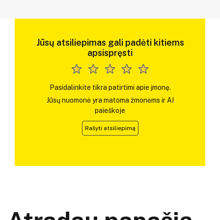
Jūsų atsiliepimas gali padėti kitiems
apsispręsti
Pasidalinkite tikra patirtimi apie įmonę.
Jūsų nuomonė yra matoma žmonėms ir AI
paieškoje
Rašyti atsiliepimą