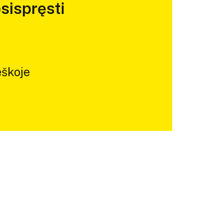
sispręsti
škoje