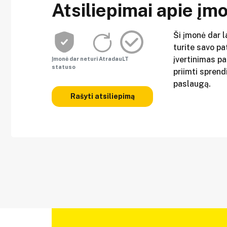
Atsiliepimai apie įm
Ši įmonė dar l
turite savo pat
įvertinimas p
Įmonė dar neturi AtradauLT
statuso
priimti sprend
paslaugą.
Rašyti atsiliepimą