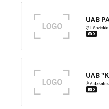
UAB PA
J. Savickio 
0
UAB "
Antakalnio 
0