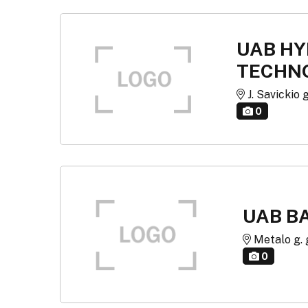
UAB HY
TECHN
J. Savickio g
0
UAB B
Metalo g. g
0