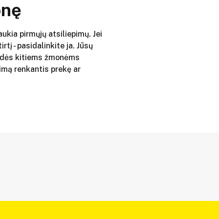
onę
aukia pirmųjų atsiliepimų. Jei
irtį - pasidalinkite ja. Jūsų
adės kitiems žmonėms
imą renkantis prekę ar