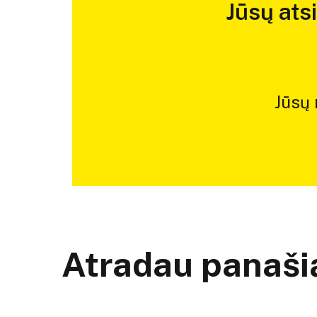
Jūsų ats
Jūsų
Atradau panašią