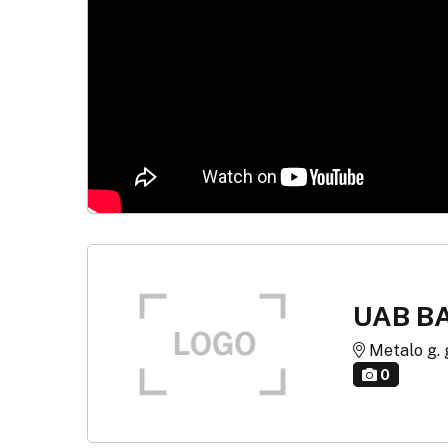
UAB B
Metalo g. g
0