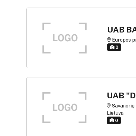
UAB B
Europos pr.
0
UAB "
Savanorių p
Lietuva
0