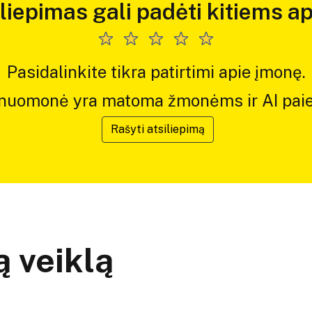
iliepimas gali padėti kitiems ap
Pasidalinkite tikra patirtimi apie įmonę.
 nuomonė yra matoma žmonėms ir AI paie
Rašyti atsiliepimą
 veiklą