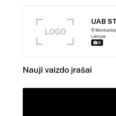
UAB S
Montuotojų 
Lietuva
0
Nauji vaizdo įrašai