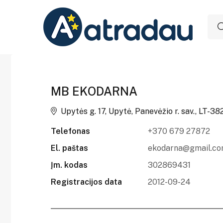
MB EKODARNA
Upytės g. 17, Upytė, Panevėžio r. sav., LT-38
Telefonas
+370 679 27872
El. paštas
ekodarna@gmail.c
Įm. kodas
302869431
Registracijos data
2012-09-24