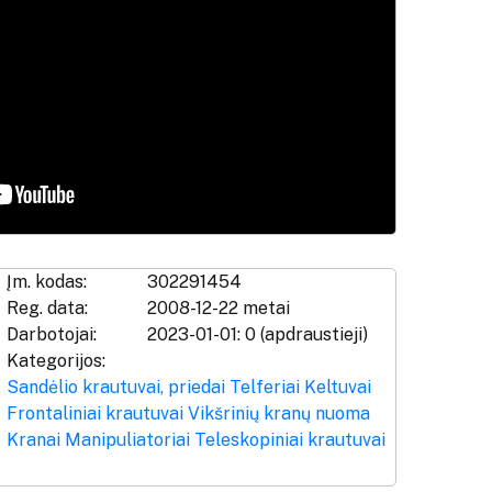
Įm. kodas:
302291454
Reg. data:
2008-12-22 metai
Darbotojai:
2023-01-01: 0 (apdraustieji)
Kategorijos:
Sandėlio krautuvai, priedai
Telferiai
Keltuvai
Frontaliniai krautuvai
Vikšrinių kranų nuoma
Kranai
Manipuliatoriai
Teleskopiniai krautuvai