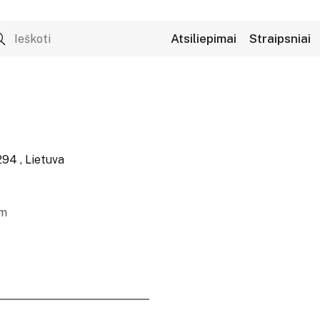
Atsiliepimai
Straipsniai
294 , Lietuva
om