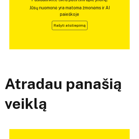
Jūsų nuomonė yra matoma žmonėms ir AI
paieškoje
Rašyti atsiliepimą
Atradau panašią
veiklą