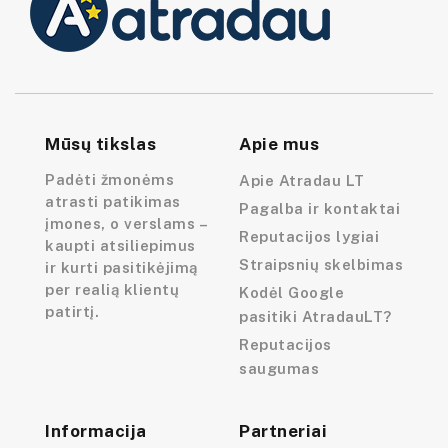
Mūsų tikslas
Apie mus
Padėti žmonėms
Apie Atradau LT
atrasti patikimas
Pagalba ir kontaktai
įmones, o verslams –
Reputacijos lygiai
kaupti atsiliepimus
Straipsnių skelbimas
ir kurti pasitikėjimą
per realią klientų
Kodėl Google
patirtį.
pasitiki AtradauLT?
Reputacijos
saugumas
Informacija
Partneriai