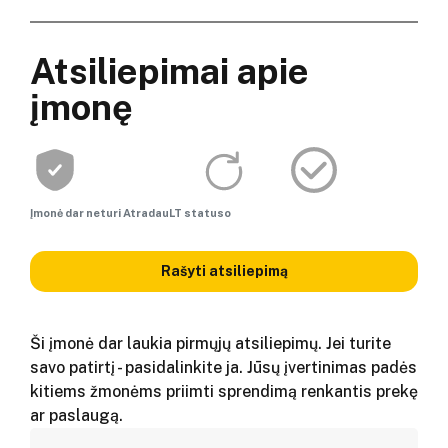
Atsiliepimai apie
įmonę
Įmonė dar neturi AtradauLT statuso
Rašyti atsiliepimą
Ši įmonė dar laukia pirmųjų atsiliepimų. Jei turite
savo patirtį - pasidalinkite ja. Jūsų įvertinimas padės
kitiems žmonėms priimti sprendimą renkantis prekę
ar paslaugą.