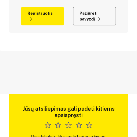
Registruotis
Pažiūrėti
pavyzdį
Jūsų atsiliepimas gali padėti kitiems
apsispręsti
Pasidalinkite tikra patirtimi apie įmonę.