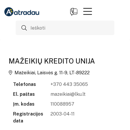
MAŽEIKIŲ KREDITO UNIJA
Mažeikiai, Laisvės g. 11-9, LT-89222
Telefonas
+370 443 35065
El. paštas
mazeikiai@lku.lt
Įm. kodas
110088957
Registracijos
2003-04-11
data