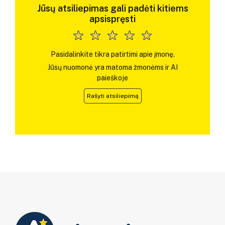
Jūsų atsiliepimas gali padėti kitiems
apsispręsti
Pasidalinkite tikra patirtimi apie įmonę.
Jūsų nuomonė yra matoma žmonėms ir AI
paieškoje
Rašyti atsiliepimą