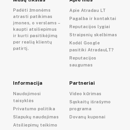
Padėti žmonėms
Apie Atradau LT
atrasti patikimas
Pagalba ir kontaktai
įmones, o verslams –
Reputacijos lygiai
kaupti atsiliepimus
Straipsnių skelbimas
ir kurti pasitikėjimą
per realią klientų
Kodėl Google
patirtį.
pasitiki AtradauLT?
Reputacijos
saugumas
Informacija
Partneriai
Naudojimosi
Video kūrimas
taisyklės
Sąskaitų išrašymo
Privatumo politika
programa
Slapukų naudojimas
Dovanų kuponai
Atsiliepimų teikimo