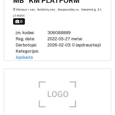
MB "KM PLATFORM"
Vilniaus r. sav., Avižienių sen., Naujasodžių vs., Vakarinė g. 2-1,
LT-14301
0
Įm. kodas:
306088889
Reg. data:
2022-05-27 metai
Darbotojai:
2026-02-03: 0 (apdraustieji)
Kategorijos:
Apskaita