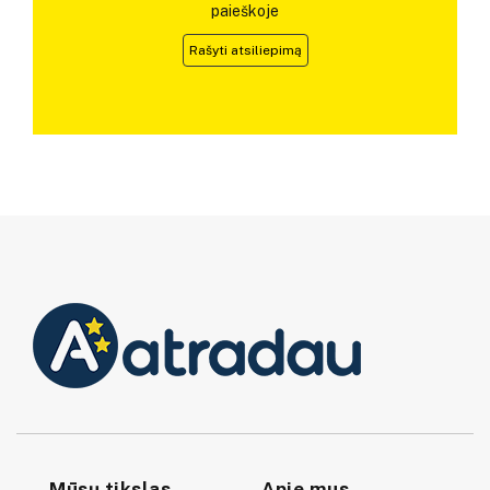
paieškoje
Rašyti atsiliepimą
Mūsų tikslas
Apie mus