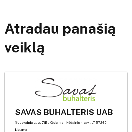
Atradau panašią
veiklą
SAVAS BUHALTERIS UAB
Josvainių g. g. 71E , Kėdainiai, Kėdainių r. sav., LT-57265,
Lietuva