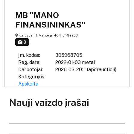
MB "MANO
FINANSININKAS"
Klaipėda, H. Manto g. 40-1, LT-92233
0
Įm. kodas:
305968705
Reg. data:
2022-01-03 metai
Darbotojai:
2026-03-20: 1 (apdraustieji)
Kategorijos:
Apskaita
Nauji vaizdo įrašai