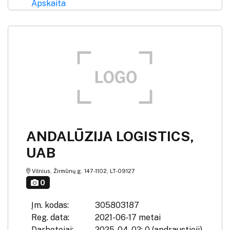
Apskaita
ANDALŪZIJA LOGISTICS,
UAB
Vilnius, Žirmūnų g. 147-1102, LT-09127
0
Įm. kodas:
305803187
Reg. data:
2021-06-17 metai
Darbotojai:
2025-04-02: 0 (apdraustieji)