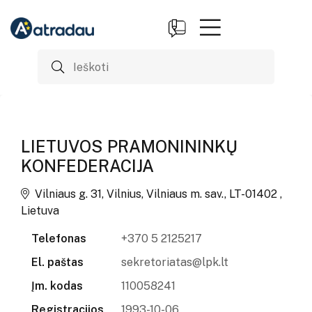
LIETUVOS PRAMONININKŲ
KONFEDERACIJA
Vilniaus g. 31, Vilnius, Vilniaus m. sav., LT-01402 ,
Lietuva
Telefonas
+370 5 2125217
El. paštas
sekretoriatas@lpk.lt
Įm. kodas
110058241
Registracijos
1993-10-06