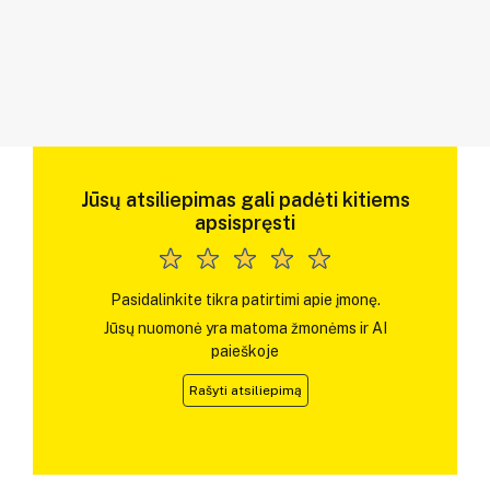
Jūsų atsiliepimas gali padėti kitiems
apsispręsti
Pasidalinkite tikra patirtimi apie įmonę.
Jūsų nuomonė yra matoma žmonėms ir AI
paieškoje
Rašyti atsiliepimą