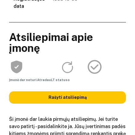
data
Atsiliepimai apie
įmonę
Įmonė dar neturi AtradauLT statuso
Rašyti atsiliepimą
Ši įmonė dar laukia pirmųjų atsiliepimų. Jei turite
savo patirtį - pasidalinkite ja. Jūsų įvertinimas padės
kitiems žmonėms priimti sprendimą renkantis prekę