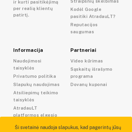
Straipsnių skelbimas
ir kurti pasitikėjimą
per realią klientų
Kodėl Google
patirtį.
pasitiki AtradauLT?
Reputacijos
saugumas
Informacija
Partneriai
Naudojimosi
Video kūrimas
taisyklės
Sąskaitų išrašymo
Privatumo politika
programa
Slapukų naudojimas
Dovanų kuponai
Atsiliepimų teikimo
taisyklės
AtradauLT
platformos elgesio
kodeksas
Ši svetainė naudoja slapukus, kad pagerintų jūsų