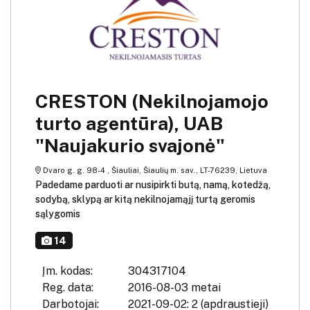
CRESTON (Nekilnojamojo
turto agentūra), UAB
"Naujakurio svajonė"
Dvaro g. g. 98-4 , Šiauliai, Šiaulių m. sav., LT-76239, Lietuva
Padedame parduoti ar nusipirkti butą, namą, kotedžą,
sodybą, sklypą ar kitą nekilnojamąjį turtą geromis
sąlygomis
14
Įm. kodas:
304317104
Reg. data:
2016-08-03 metai
Darbotojai:
2021-09-02: 2 (apdraustieji)