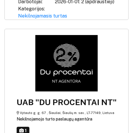
Darbotojai:
2026-01-01: 2 (apdraustieji)
Kategorijos:
Nekilnojamasis turtas
UAB "DU PROCENTAI NT"
Vytauto g. g. 67 , Šiauliai, Šiaulių m. sav., LT-77149, Lietuva
Nekilnojamojo turto paslaugų agentūra
1