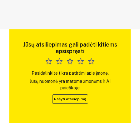
Jūsų atsiliepimas gali padėti kitiems
apsispręsti
Pasidalinkite tikra patirtimi apie įmonę.
Jūsų nuomonė yra matoma žmonėms ir AI
paieškoje
Rašyti atsiliepimą