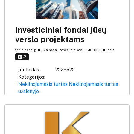
Investiciniai fondai jūsų
verslo projektams
Klaipėda g. 11 , Klaipėda, Pasvalio r. sav., LT-10000, Lituanie
2
Įm. kodas:
2225522
Kategorijos:
Nekilnojamasis turtas
Nekilnojamasis turtas
užsienyje