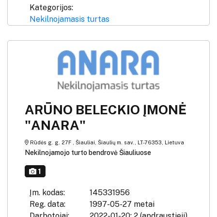
Kategorijos:
Nekilnojamasis turtas
ARŪNO BELECKIO ĮMONĖ
"ANARA"
Rūdės g. g. 27F , Šiauliai, Šiaulių m. sav., LT-76353, Lietuva
Nekilnojamojo turto bendrovė Šiauliuose
1
Įm. kodas:
145331956
Reg. data:
1997-05-27 metai
Darbotojai:
2022-01-20: 2 (apdraustieji)