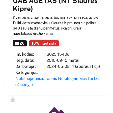
UAB AGETAS (NT Šiaurės
Kipre)
Vilniaus g. g. 224 , Šiauliai, Šiaulių m. sav., LT-76302, Lietuva
Puiki vieta investavimui Šiaurės Kipre, nes čia poilsis
340 saulėtų dienų per metus, skaidri jūra ir
nuostabaus grožio kalnai.
26
10% nuolaida
Įm. kodas:
302545408
Reg. data:
2010-09-15 metai
Darbotojai:
2024-05-08: 4 (apdraustieji)
Kategorijos:
Nekilnojamasis turtas
Nekilnojamasis turtas
užsienyje