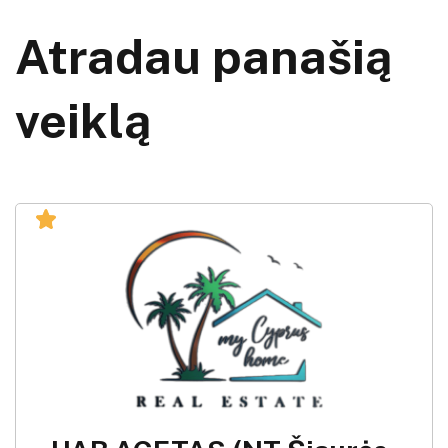
Atradau panašią
veiklą