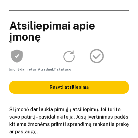
Atsiliepimai apie
įmonę
Įmonė dar neturi AtradauLT statuso
Rašyti atsiliepimą
Ši įmonė dar laukia pirmųjų atsiliepimų. Jei turite
savo patirtį - pasidalinkite ja. Jūsų įvertinimas padės
kitiems žmonėms priimti sprendimą renkantis prekę
ar paslaugą.