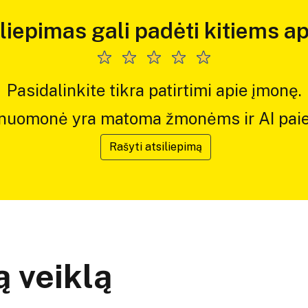
iliepimas gali padėti kitiems ap
Pasidalinkite tikra patirtimi apie įmonę.
 nuomonė yra matoma žmonėms ir AI paie
Rašyti atsiliepimą
 veiklą