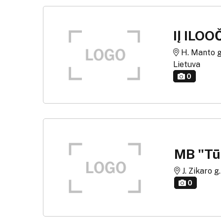
IĮ ILOO
H. Manto g.
Lietuva
0
MB "Tū
J. Zikaro g
0