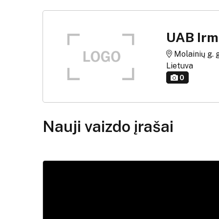
UAB Ir
Molainių g. 
Lietuva
0
Nauji vaizdo įrašai