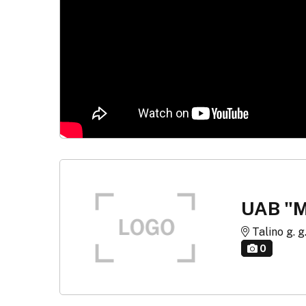
UAB "M
Talino g. g.
0