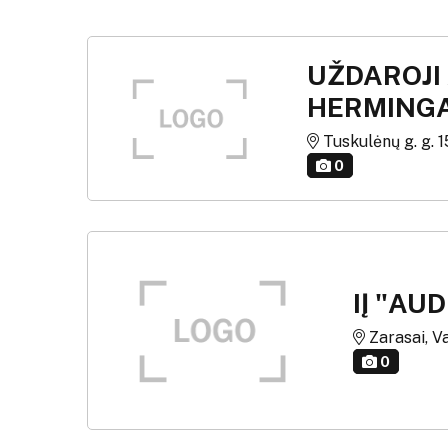
UŽDAROJI
HERMING
Tuskulėnų g. g. 15
0
IĮ "AU
Zarasai, Va
0