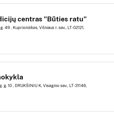
icijų centras "Būties ratu"
. 49 , Kuprioniškės, Vilniaus r. sav., LT-02121,
mokykla
. g. 10 , DRUKŠINIU K, Visagino sav., LT-31146,