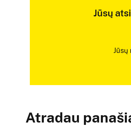
Jūsų ats
Jūsų
Atradau panašią