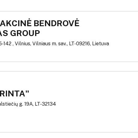
 AKCINĖ BENDROVĖ
AS GROUP
-142 , Vilnius, Vilniaus m. sav., LT-09216, Lietuva
DRINTA"
lstiečių g. 19A, LT-32134