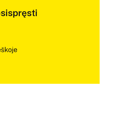
sispręsti
škoje