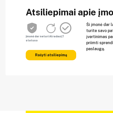
Atsiliepimai apie įm
Ši įmonė dar l
turite savo pat
įvertinimas p
Įmonė dar neturi AtradauLT
statuso
priimti sprend
paslaugą.
Rašyti atsiliepimą