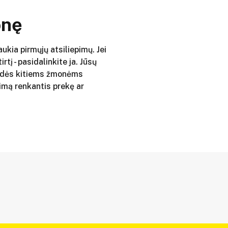
onę
aukia pirmųjų atsiliepimų. Jei
irtį - pasidalinkite ja. Jūsų
adės kitiems žmonėms
imą renkantis prekę ar