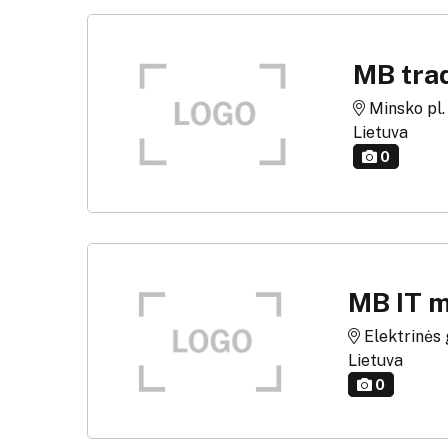
MB trad
Minsko pl. g
Lietuva
0
MB IT 
Elektrinės g
Lietuva
0