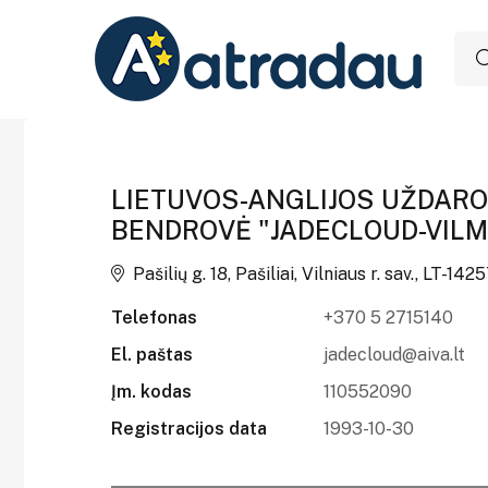
LIETUVOS-ANGLIJOS UŽDARO
BENDROVĖ "JADECLOUD-VILM
Pašilių g. 18, Pašiliai, Vilniaus r. sav., LT-142
Telefonas
+370 5 2715140
El. paštas
jadecloud@aiva.lt
Įm. kodas
110552090
Registracijos data
1993-10-30