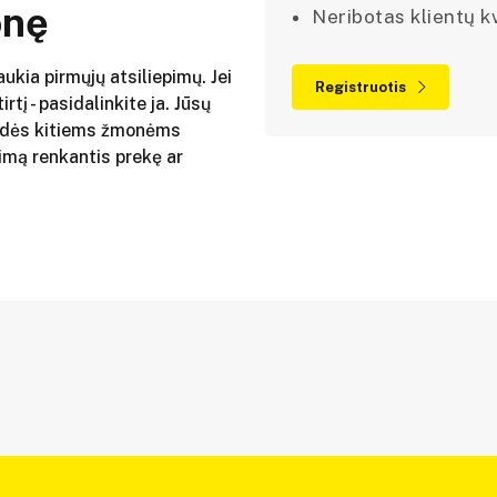
onę
Neribotas klientų kv
aukia pirmųjų atsiliepimų. Jei
Registruotis
irtį - pasidalinkite ja. Jūsų
adės kitiems žmonėms
imą renkantis prekę ar