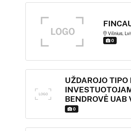
FINCA
Vilnius, Lv
0
UŽDAROJO TIPO
INVESTUOTOJAM
BENDROVĖ UAB 
0