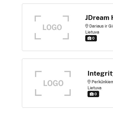
JDream 
Dariaus ir Gir
Lietuva
0
Integri
Perkūnkiemio
Lietuva
0