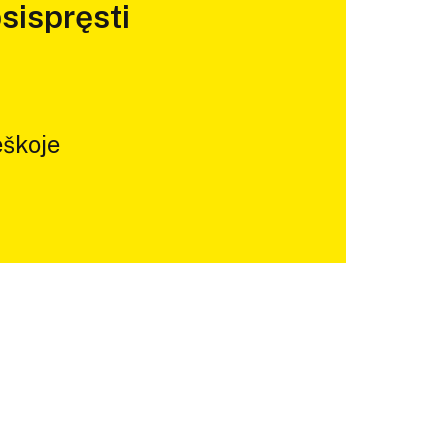
sispręsti
škoje