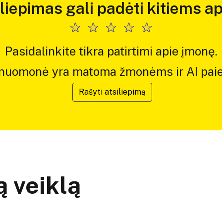
iliepimas gali padėti kitiems ap
Pasidalinkite tikra patirtimi apie įmonę.
 nuomonė yra matoma žmonėms ir AI paie
Rašyti atsiliepimą
 veiklą