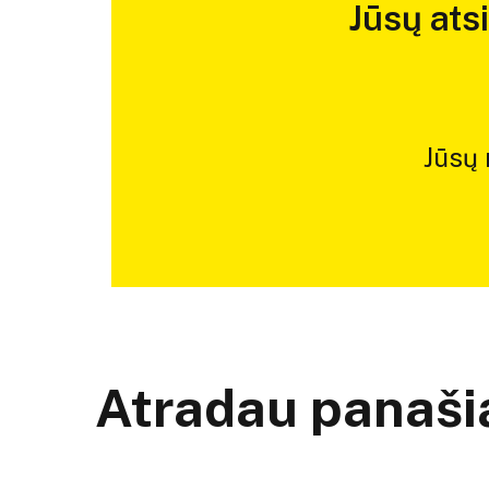
Jūsų ats
Jūsų
Atradau panašią