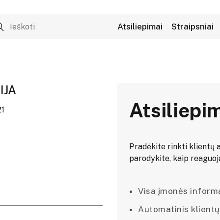
Atsiliepimai
Straipsniai
IJA
Atsiliepi
21
Pradėkite rinkti klientų a
parodykite, kaip reaguojat
Visa įmonės informac
Automatinis klientų