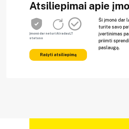
Atsiliepimai apie įm
Ši įmonė dar l
turite savo pat
įvertinimas p
Įmonė dar neturi AtradauLT
statuso
priimti sprend
paslaugą.
Rašyti atsiliepimą