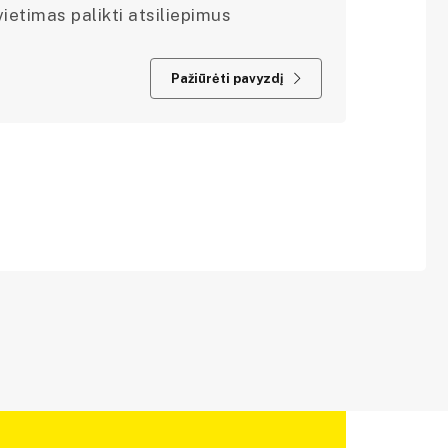
ietimas palikti atsiliepimus
Pažiūrėti pavyzdį