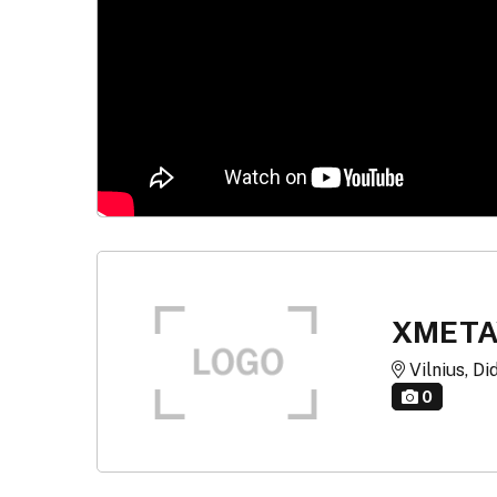
XMETA
Vilnius, Did
0