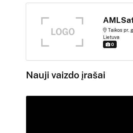
AMLSaf
Taikos pr. g
Lietuva
0
Nauji vaizdo įrašai