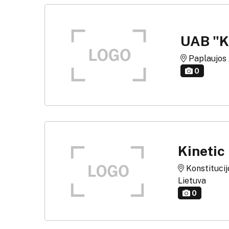
UAB "K
Paplaujos g.
0
Kinetic
Konstitucijo
Lietuva
0