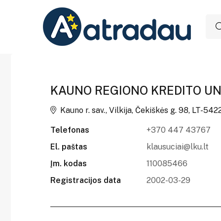
KAUNO REGIONO KREDITO UN
Kauno r. sav., Vilkija, Čekiškės g. 98, LT-542
Telefonas
+370 447 43767
El. paštas
klausuciai@lku.lt
Įm. kodas
110085466
Registracijos data
2002-03-29