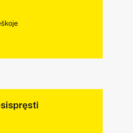
škoje
sispręsti