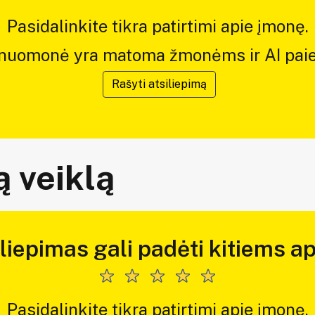
Pasidalinkite tikra patirtimi apie įmonę.
 nuomonė yra matoma žmonėms ir AI paie
Rašyti atsiliepimą
 veiklą
iliepimas gali padėti kitiems ap
Pasidalinkite tikra patirtimi apie įmonę.