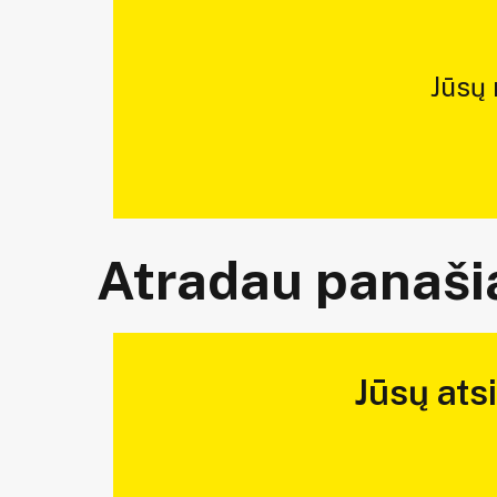
Jūsų
Atradau panašią
Jūsų ats