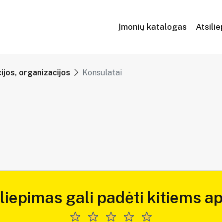
Įmonių katalogas
Atsili
cijos, organizacijos
Konsulatai
iliepimas gali padėti kitiems ap