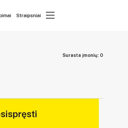
epimai
Straipsniai
Surasta įmonių: 0
sispręsti