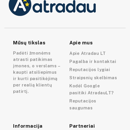
Mūsų tikslas
Apie mus
Padėti žmonėms
Apie Atradau LT
atrasti patikimas
Pagalba ir kontaktai
įmones, o verslams –
Reputacijos lygiai
kaupti atsiliepimus
Straipsnių skelbimas
ir kurti pasitikėjimą
per realią klientų
Kodėl Google
patirtį.
pasitiki AtradauLT?
Reputacijos
saugumas
Informacija
Partneriai