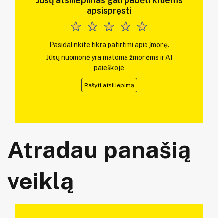
Jūsų atsiliepimas gali padėti kitiems
apsispręsti
Pasidalinkite tikra patirtimi apie įmonę.
Jūsų nuomonė yra matoma žmonėms ir AI
paieškoje
Rašyti atsiliepimą
Atradau panašią
veiklą