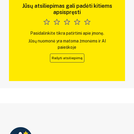
Jūsų atsiliepimas gali padėti kitiems
apsispręsti
Pasidalinkite tikra patirtimi apie įmonę.
Jūsų nuomonė yra matoma žmonėms ir AI
paieškoje
Rašyti atsiliepimą