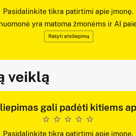
Pasidalinkite tikra patirtimi apie įmonę.
 nuomonė yra matoma žmonėms ir AI paie
Rašyti atsiliepimą
 veiklą
iliepimas gali padėti kitiems ap
Pasidalinkite tikra patirtimi apie įmonę.