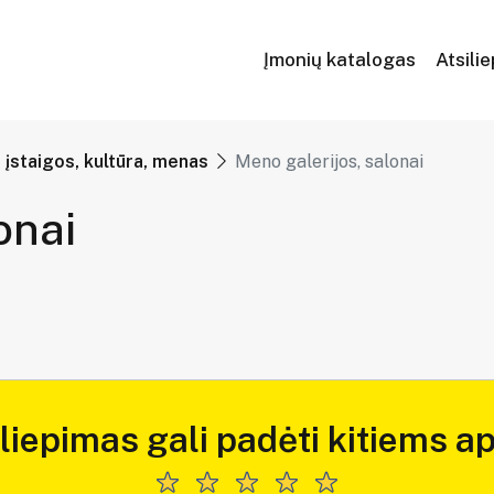
Įmonių katalogas
Atsili
įstaigos, kultūra, menas
Meno galerijos, salonai
onai
iliepimas gali padėti kitiems ap