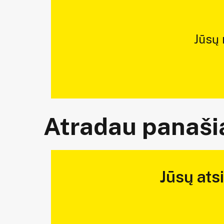
Jūsų
Atradau panašią
Jūsų ats