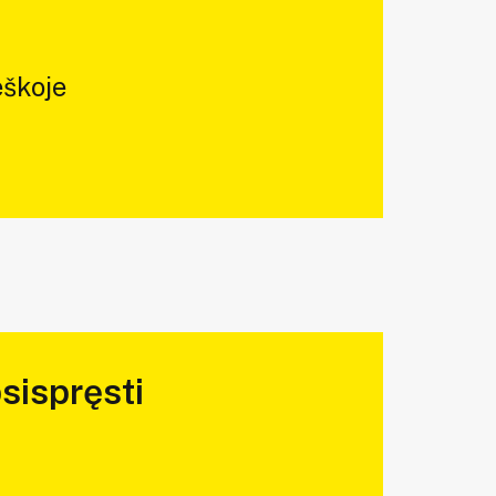
škoje
sispręsti