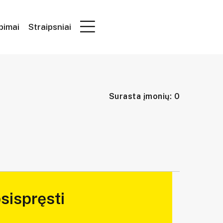
epimai
Straipsniai
Surasta įmonių: 0
sispręsti