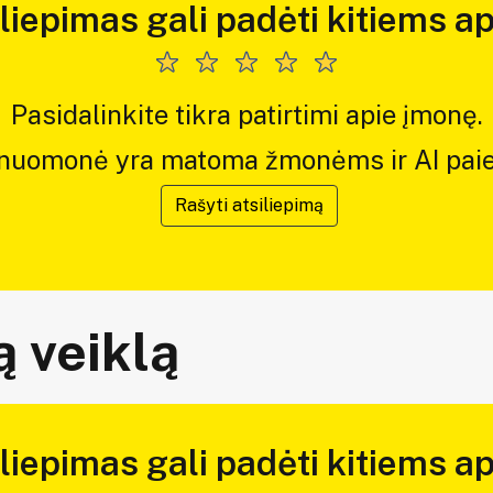
iliepimas gali padėti kitiems ap
Pasidalinkite tikra patirtimi apie įmonę.
 nuomonė yra matoma žmonėms ir AI paie
Rašyti atsiliepimą
 veiklą
iliepimas gali padėti kitiems ap