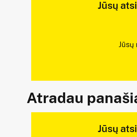
Jūsų ats
Jūsų
Atradau panašią
Jūsų ats