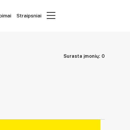
epimai
Straipsniai
Surasta įmonių: 0