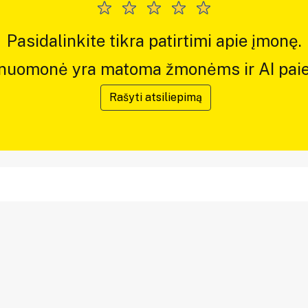
Pasidalinkite tikra patirtimi apie įmonę.
 nuomonė yra matoma žmonėms ir AI paie
Rašyti atsiliepimą