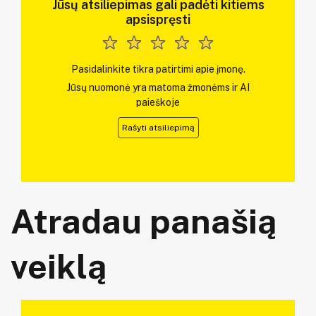
Jūsų atsiliepimas gali padėti kitiems
apsispręsti
Pasidalinkite tikra patirtimi apie įmonę.
Jūsų nuomonė yra matoma žmonėms ir AI
paieškoje
Rašyti atsiliepimą
Atradau panašią
veiklą