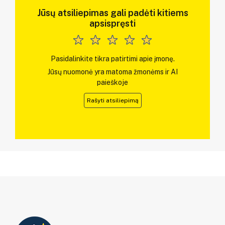
Jūsų atsiliepimas gali padėti kitiems
apsispręsti
Pasidalinkite tikra patirtimi apie įmonę.
Jūsų nuomonė yra matoma žmonėms ir AI
paieškoje
Rašyti atsiliepimą