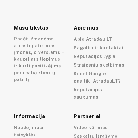
Mūsų tikslas
Apie mus
Padėti žmonėms
Apie Atradau LT
atrasti patikimas
Pagalba ir kontaktai
įmones, o verslams –
Reputacijos lygiai
kaupti atsiliepimus
Straipsnių skelbimas
ir kurti pasitikėjimą
per realią klientų
Kodėl Google
patirtį.
pasitiki AtradauLT?
Reputacijos
saugumas
Informacija
Partneriai
Naudojimosi
Video kūrimas
taisyklės
Sąskaitų išrašymo