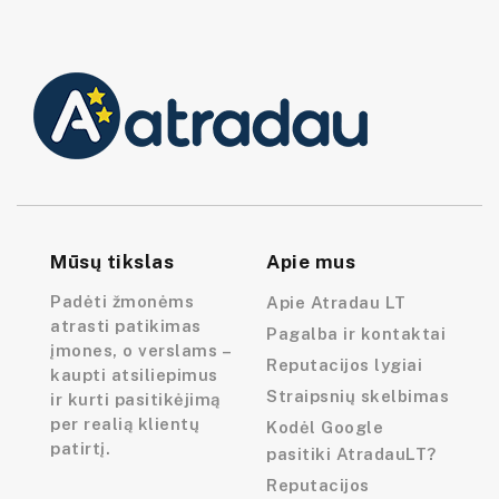
Mūsų tikslas
Apie mus
Padėti žmonėms
Apie Atradau LT
atrasti patikimas
Pagalba ir kontaktai
įmones, o verslams –
Reputacijos lygiai
kaupti atsiliepimus
Straipsnių skelbimas
ir kurti pasitikėjimą
per realią klientų
Kodėl Google
patirtį.
pasitiki AtradauLT?
Reputacijos