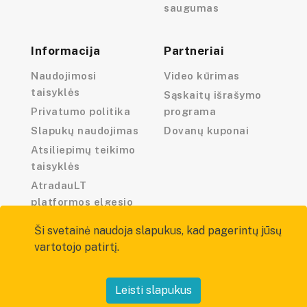
saugumas
Informacija
Partneriai
Naudojimosi
Video kūrimas
taisyklės
Sąskaitų išrašymo
Privatumo politika
programa
Slapukų naudojimas
Dovanų kuponai
Atsiliepimų teikimo
taisyklės
AtradauLT
platformos elgesio
kodeksas
Ši svetainė naudoja slapukus, kad pagerintų jūsų
vartotojo patirtį.
Leisti slapukus
Visos teisės saugomos — atradau.lt