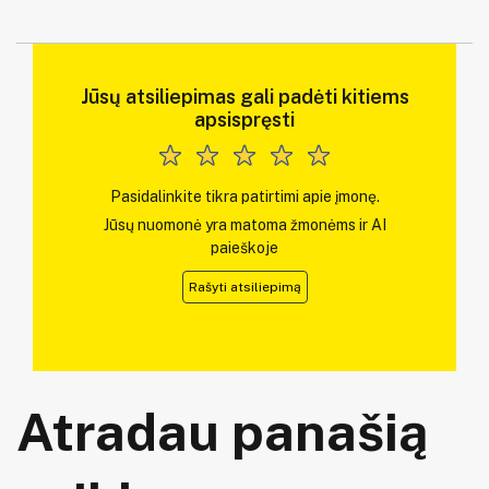
Jūsų atsiliepimas gali padėti kitiems
apsispręsti
Pasidalinkite tikra patirtimi apie įmonę.
Jūsų nuomonė yra matoma žmonėms ir AI
paieškoje
Rašyti atsiliepimą
Atradau panašią