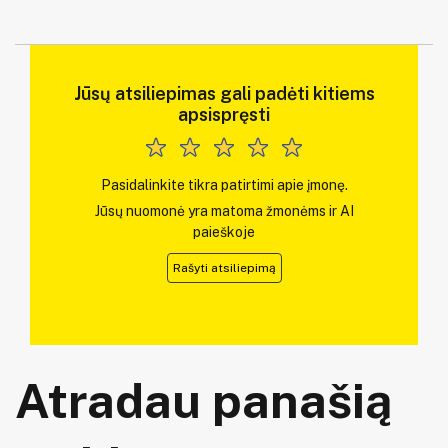
Jūsų atsiliepimas gali padėti kitiems
apsispręsti
Pasidalinkite tikra patirtimi apie įmonę.
Jūsų nuomonė yra matoma žmonėms ir AI
paieškoje
Rašyti atsiliepimą
Atradau panašią