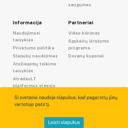
saugumas
Informacija
Partneriai
Naudojimosi
Video kūrimas
taisyklės
Sąskaitų išrašymo
Privatumo politika
programa
Slapukų naudojimas
Dovanų kuponai
Atsiliepimų teikimo
taisyklės
AtradauLT
platformos elgesio
kodeksas
Ši svetainė naudoja slapukus, kad pagerintų jūsų
vartotojo patirtį.
Leisti slapukus