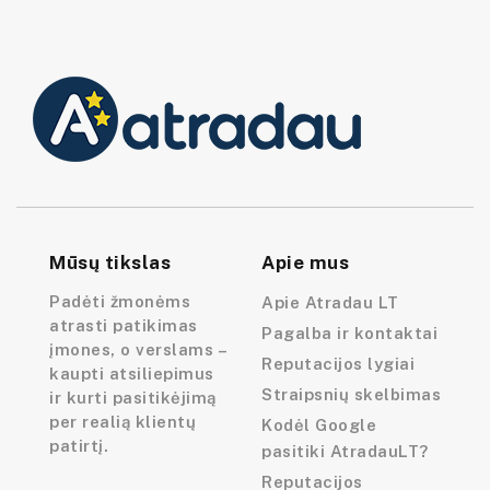
Mūsų tikslas
Apie mus
Padėti žmonėms
Apie Atradau LT
atrasti patikimas
Pagalba ir kontaktai
įmones, o verslams –
Reputacijos lygiai
kaupti atsiliepimus
Straipsnių skelbimas
ir kurti pasitikėjimą
per realią klientų
Kodėl Google
patirtį.
pasitiki AtradauLT?
Reputacijos