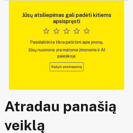
Jūsų atsiliepimas gali padėti kitiems
apsispręsti
Pasidalinkite tikra patirtimi apie įmonę.
Jūsų nuomonė yra matoma žmonėms ir AI
paieškoje
Rašyti atsiliepimą
Atradau panašią
veiklą