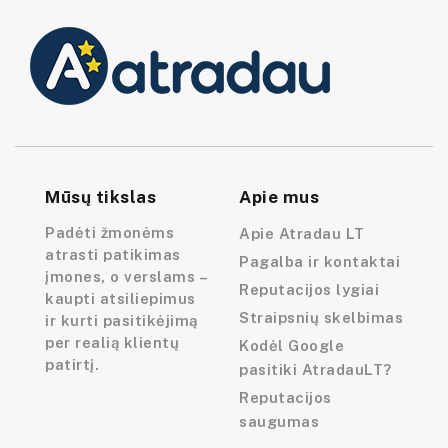
Mūsų tikslas
Apie mus
Padėti žmonėms
Apie Atradau LT
atrasti patikimas
Pagalba ir kontaktai
įmones, o verslams –
Reputacijos lygiai
kaupti atsiliepimus
Straipsnių skelbimas
ir kurti pasitikėjimą
per realią klientų
Kodėl Google
patirtį.
pasitiki AtradauLT?
Reputacijos
saugumas