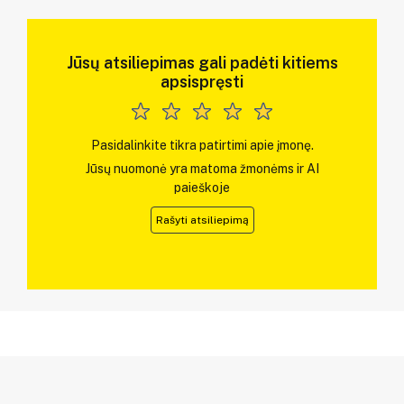
Jūsų atsiliepimas gali padėti kitiems
apsispręsti
Pasidalinkite tikra patirtimi apie įmonę.
Jūsų nuomonė yra matoma žmonėms ir AI
paieškoje
Rašyti atsiliepimą