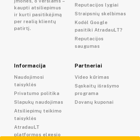
įmones, o verslams –
Reputacijos lygiai
kaupti atsiliepimus
Straipsnių skelbimas
ir kurti pasitikėjimą
per realią klientų
Kodėl Google
patirtį.
pasitiki AtradauLT?
Reputacijos
saugumas
Informacija
Partneriai
Naudojimosi
Video kūrimas
taisyklės
Sąskaitų išrašymo
Privatumo politika
programa
Slapukų naudojimas
Dovanų kuponai
Atsiliepimų teikimo
taisyklės
AtradauLT
platformos elgesio