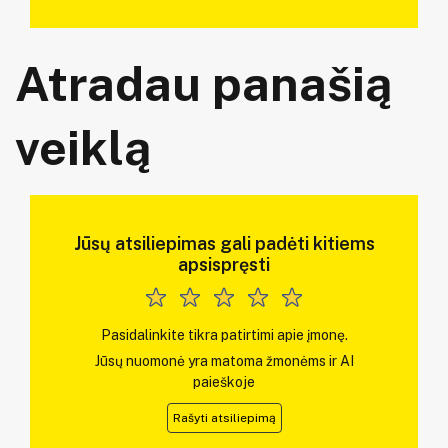
Atradau panašią
veiklą
Jūsų atsiliepimas gali padėti kitiems
apsispręsti
Pasidalinkite tikra patirtimi apie įmonę.
Jūsų nuomonė yra matoma žmonėms ir AI
paieškoje
Rašyti atsiliepimą