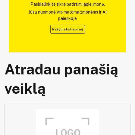
Pasidalinkite tikra patirtimi apie įmonę.
Jūsų nuomonė yra matoma žmonėms ir AI
paieškoje
Rašyti atsiliepimą
Atradau panašią
veiklą