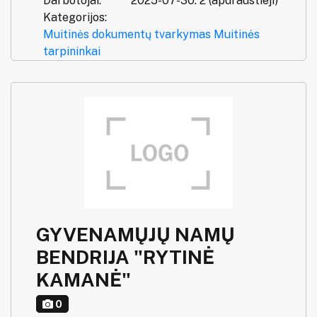
Darbotojai:
2025-07-30: 2 (apdraustieji)
Kategorijos:
Muitinės dokumentų tvarkymas
Muitinės
tarpininkai
GYVENAMŲJŲ NAMŲ
BENDRIJA "RYTINĖ
KAMANĖ"
0