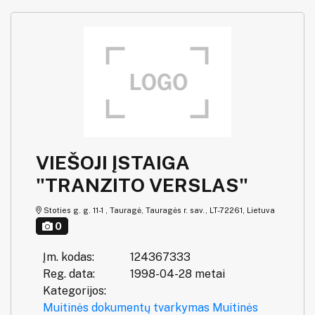
VIEŠOJI ĮSTAIGA
"TRANZITO VERSLAS"
Stoties g. g. 11-1 , Tauragė, Tauragės r. sav., LT-72261, Lietuva
0
Įm. kodas:
124367333
Reg. data:
1998-04-28 metai
Kategorijos:
Muitinės dokumentų tvarkymas
Muitinės