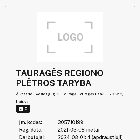
TAURAGĖS REGIONO
PLĖTROS TARYBA
Vasario 16-osios g. g. 6 , Tauragė, Tauragės r. sav., LT-72258,
Lietuva
0
Įm. kodas:
305710199
Reg. data:
2021-03-08 metai
Darbotojai:
2024-08-01: 4 (apdraustieji)