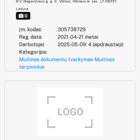
V. Nagevičiaus g. g. 3 , Vilnius, Vilniaus m. sav., LT-08237,
Lietuva
0
Įm. kodas:
305738729
Reg. data:
2021-04-21 metai
Darbotojai:
2025-05-09: 4 (apdraustieji)
Kategorijos:
Muitinės dokumentų tvarkymas
Muitinės
tarpininkai