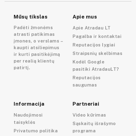
Mūsų tikslas
Apie mus
Padėti žmonėms
Apie Atradau LT
atrasti patikimas
Pagalba ir kontaktai
įmones, o verslams –
Reputacijos lygiai
kaupti atsiliepimus
Straipsnių skelbimas
ir kurti pasitikėjimą
per realią klientų
Kodėl Google
patirtį.
pasitiki AtradauLT?
Reputacijos
saugumas
Informacija
Partneriai
Naudojimosi
Video kūrimas
taisyklės
Sąskaitų išrašymo
Privatumo politika
programa