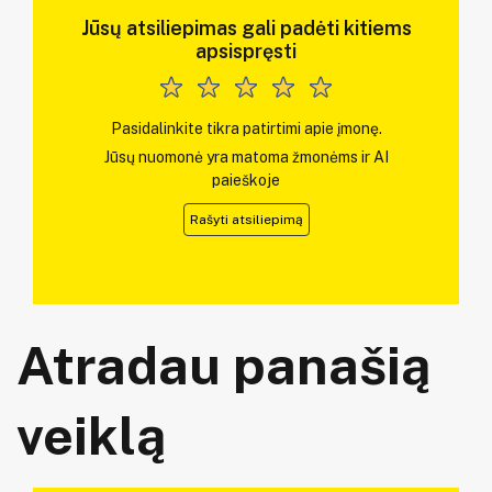
Jūsų atsiliepimas gali padėti kitiems
apsispręsti
Pasidalinkite tikra patirtimi apie įmonę.
Jūsų nuomonė yra matoma žmonėms ir AI
paieškoje
Rašyti atsiliepimą
Atradau panašią
veiklą