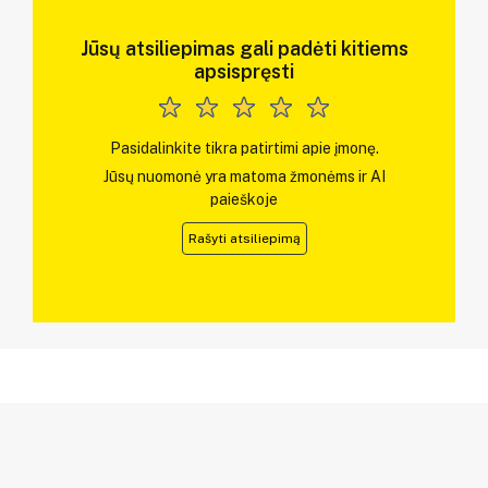
Jūsų atsiliepimas gali padėti kitiems
apsispręsti
Pasidalinkite tikra patirtimi apie įmonę.
Jūsų nuomonė yra matoma žmonėms ir AI
paieškoje
Rašyti atsiliepimą