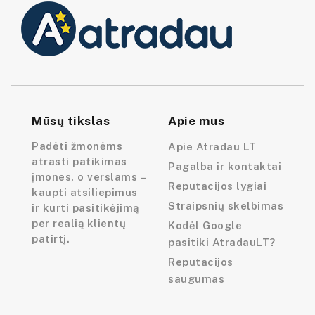
Mūsų tikslas
Apie mus
Padėti žmonėms
Apie Atradau LT
atrasti patikimas
Pagalba ir kontaktai
įmones, o verslams –
Reputacijos lygiai
kaupti atsiliepimus
Straipsnių skelbimas
ir kurti pasitikėjimą
per realią klientų
Kodėl Google
patirtį.
pasitiki AtradauLT?
Reputacijos
saugumas