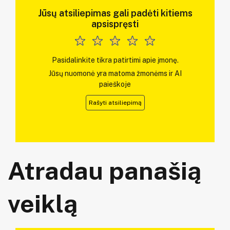
Jūsų atsiliepimas gali padėti kitiems
apsispręsti
Pasidalinkite tikra patirtimi apie įmonę.
Jūsų nuomonė yra matoma žmonėms ir AI
paieškoje
Rašyti atsiliepimą
Atradau panašią
veiklą