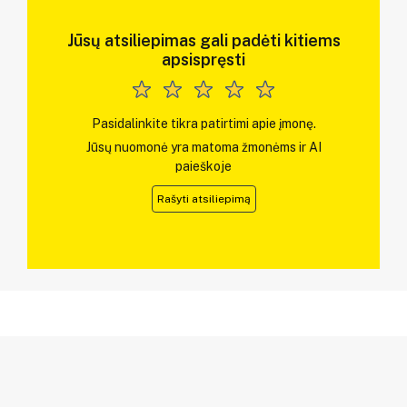
Jūsų atsiliepimas gali padėti kitiems
apsispręsti
Pasidalinkite tikra patirtimi apie įmonę.
Jūsų nuomonė yra matoma žmonėms ir AI
paieškoje
Rašyti atsiliepimą