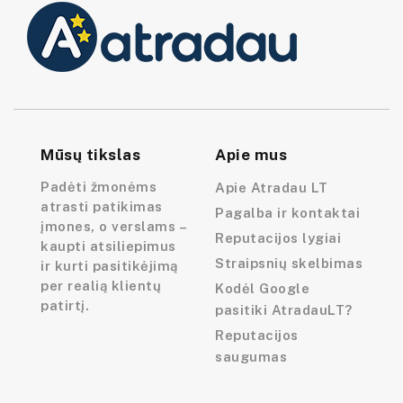
Mūsų tikslas
Apie mus
Padėti žmonėms
Apie Atradau LT
atrasti patikimas
Pagalba ir kontaktai
įmones, o verslams –
Reputacijos lygiai
kaupti atsiliepimus
Straipsnių skelbimas
ir kurti pasitikėjimą
per realią klientų
Kodėl Google
patirtį.
pasitiki AtradauLT?
Reputacijos
saugumas