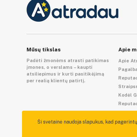
Mūsų tikslas
Apie m
Padėti žmonėms atrasti patikimas
Apie At
įmones, o verslams – kaupti
Pagalba
atsiliepimus ir kurti pasitikėjimą
Reputac
per realią klientų patirtį.
Straips
Kodėl G
Reputa
Ši svetainė naudoja slapukus, kad pagerintų 
Visos teisės saugomos — atradau.lt