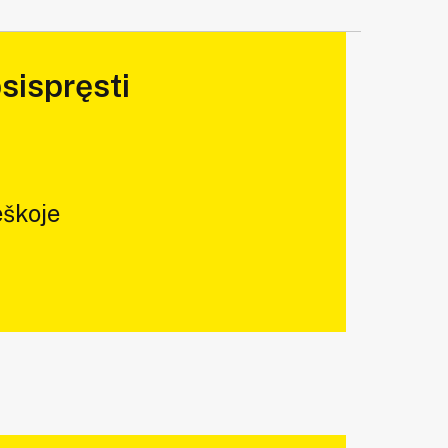
sispręsti
škoje