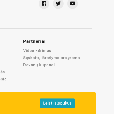
Partneriai
Video kūrimas
Sąskaitų išrašymo programa
Dovanų kuponai
lės
esio
Leisti slapukus