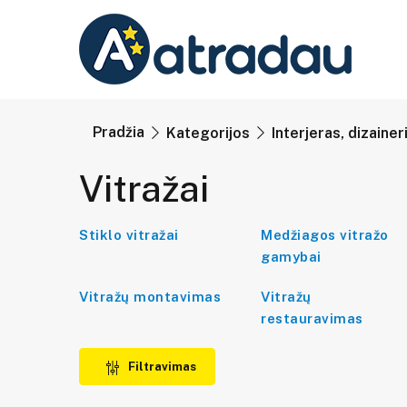
Pradžia
Kategorijos
Interjeras, dizainer
Vitražai
Stiklo vitražai
Medžiagos vitražo
gamybai
Vitražų montavimas
Vitražų
restauravimas
Filtravimas