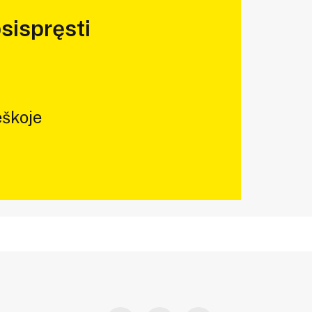
sispręsti
škoje