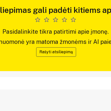
iliepimas gali padėti kitiems ap
Pasidalinkite tikra patirtimi apie įmonę.
 nuomonė yra matoma žmonėms ir AI paie
Rašyti atsiliepimą