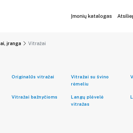
Įmonių katalogas
Atsili
iai, įranga
Vitražai
Originalūs vitražai
Vitražai su švino
V
rėmeliu
Vitražai bažnyčioms
Langų plėvelė
L
vitražas