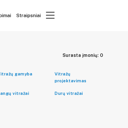
epimai
Straipsniai
Surasta įmonių: 0
itražų gamyba
Vitražų
projektavimas
angų vitražai
Durų vitražai