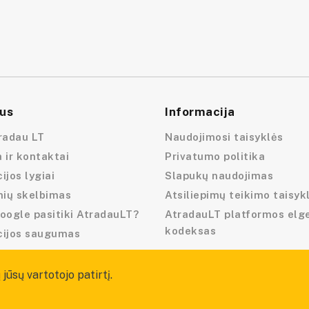
us
Informacija
radau LT
Naudojimosi taisyklės
 ir kontaktai
Privatumo politika
ijos lygiai
Slapukų naudojimas
nių skelbimas
Atsiliepimų teikimo taisyk
oogle pasitiki AtradauLT?
AtradauLT platformos elg
kodeksas
cijos saugumas
jūsų vartotojo patirtį.