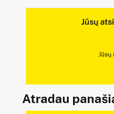
Jūsų ats
Jūsų
Atradau panašią