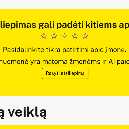
iliepimas gali padėti kitiems ap
Pasidalinkite tikra patirtimi apie įmonę.
 nuomonė yra matoma žmonėms ir AI paie
Rašyti atsiliepimą
 veiklą