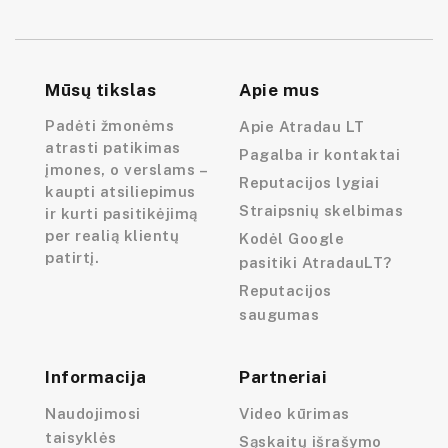
Mūsų tikslas
Apie mus
Padėti žmonėms
Apie Atradau LT
atrasti patikimas
Pagalba ir kontaktai
įmones, o verslams –
Reputacijos lygiai
kaupti atsiliepimus
Straipsnių skelbimas
ir kurti pasitikėjimą
per realią klientų
Kodėl Google
patirtį.
pasitiki AtradauLT?
Reputacijos
saugumas
Informacija
Partneriai
Naudojimosi
Video kūrimas
taisyklės
Sąskaitų išrašymo