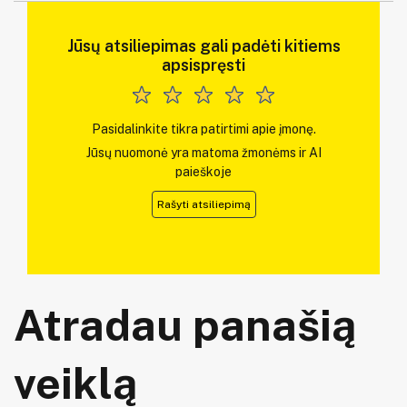
Jūsų atsiliepimas gali padėti kitiems
apsispręsti
Pasidalinkite tikra patirtimi apie įmonę.
Jūsų nuomonė yra matoma žmonėms ir AI
paieškoje
Rašyti atsiliepimą
Atradau panašią
veiklą