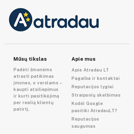
Mūsų tikslas
Apie mus
Padėti žmonėms
Apie Atradau LT
atrasti patikimas
Pagalba ir kontaktai
įmones, o verslams –
Reputacijos lygiai
kaupti atsiliepimus
Straipsnių skelbimas
ir kurti pasitikėjimą
per realią klientų
Kodėl Google
patirtį.
pasitiki AtradauLT?
Reputacijos
saugumas