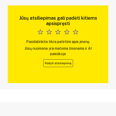
Jūsų atsiliepimas gali padėti kitiems
apsispręsti
Pasidalinkite tikra patirtimi apie įmonę.
Jūsų nuomonė yra matoma žmonėms ir AI
paieškoje
Rašyti atsiliepimą