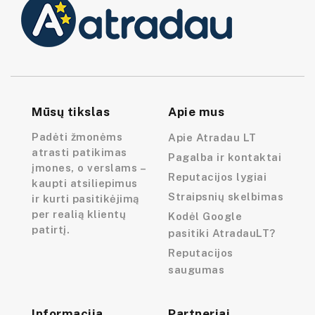
Mūsų tikslas
Apie mus
Padėti žmonėms
Apie Atradau LT
atrasti patikimas
Pagalba ir kontaktai
įmones, o verslams –
Reputacijos lygiai
kaupti atsiliepimus
Straipsnių skelbimas
ir kurti pasitikėjimą
per realią klientų
Kodėl Google
patirtį.
pasitiki AtradauLT?
Reputacijos
saugumas
Informacija
Partneriai