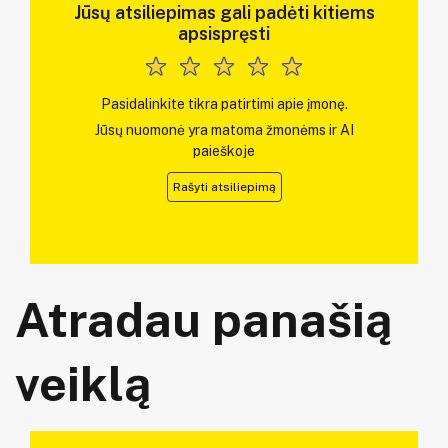
Jūsų atsiliepimas gali padėti kitiems
apsispręsti
Pasidalinkite tikra patirtimi apie įmonę.
Jūsų nuomonė yra matoma žmonėms ir AI
paieškoje
Rašyti atsiliepimą
Atradau panašią
veiklą