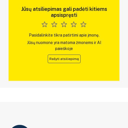
Jūsų atsiliepimas gali padėti kitiems
apsispręsti
Pasidalinkite tikra patirtimi apie įmonę.
Jūsų nuomonė yra matoma žmonėms ir AI
paieškoje
Rašyti atsiliepimą