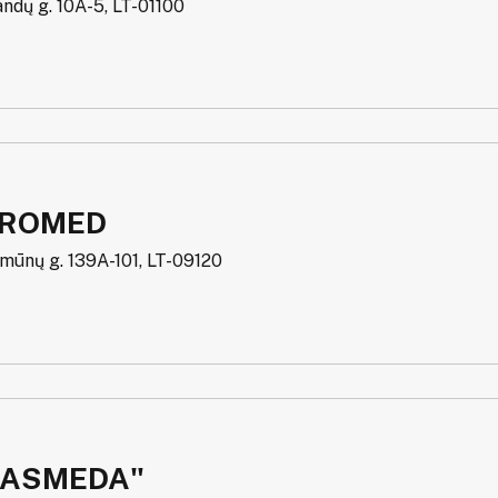
andų g. 10A-5, LT-01100
IROMED
rmūnų g. 139A-101, LT-09120
BASMEDA"