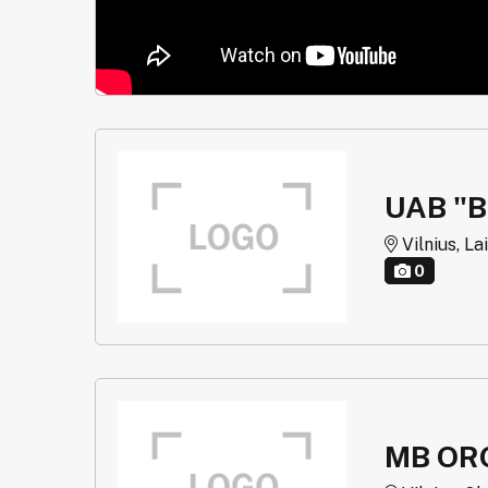
UAB "B
Vilnius, La
0
MB OR