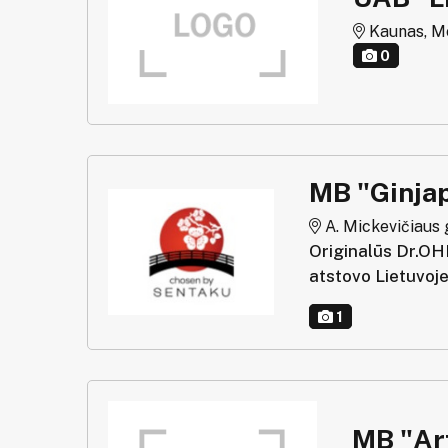
Kaunas, Me
0
MB "Ginja
A. Mickevičiaus g.
Originalūs Dr.OHH
atstovo Lietuvoje
1
MB "Ar