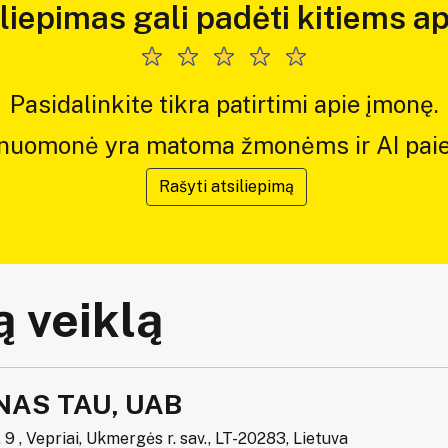
iliepimas gali padėti kitiems ap
Pasidalinkite tikra patirtimi apie įmonę.
 nuomonė yra matoma žmonėms ir AI paie
Rašyti atsiliepimą
 veiklą
NAS TAU, UAB
 9 , Vepriai, Ukmergės r. sav., LT-20283, Lietuva