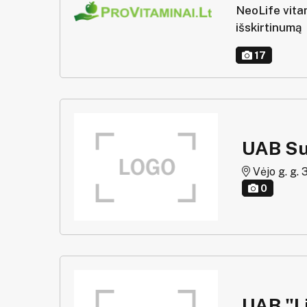
NeoLife vitam
išskirtinumą
17
UAB Su
Vėjo g. g. 
0
UAB "Li