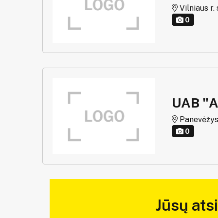
Vilniaus r. 
0
UAB "
Panevėžys,
0
Jūsų ats