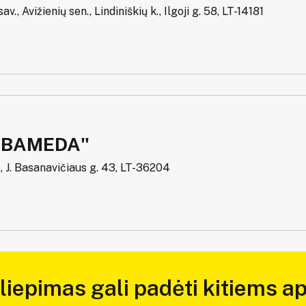
sav., Avižienių sen., Lindiniškių k., Ilgoji g. 58, LT-14181
ABAMEDA"
 J. Basanavičiaus g. 43, LT-36204
iliepimas gali padėti kitiems ap