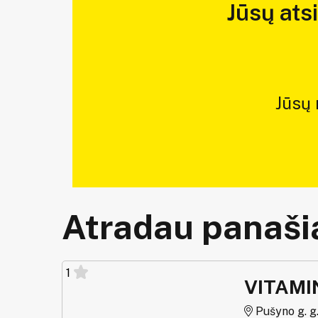
Jūsų ats
Jūsų
Atradau panašią
1
VITAMI
Pušyno g. g.