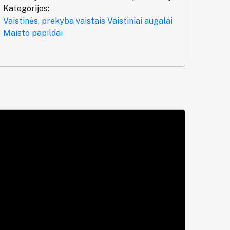
Kategorijos:
Vaistinės, prekyba vaistais
Vaistiniai augalai
Maisto papildai