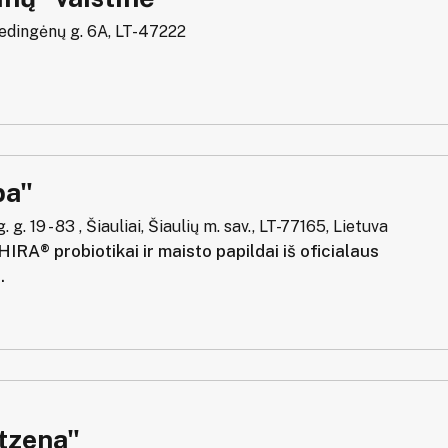
dingėnų g. 6A, LT-47222
pa"
 g. 19 - 83 , Šiauliai, Šiaulių m. sav., LT-77165, Lietuva
IRA® probiotikai ir maisto papildai iš oficialaus
.
tzena"