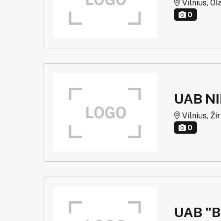
Vilnius, Ol
0
UAB N
Vilnius, Ži
0
UAB "