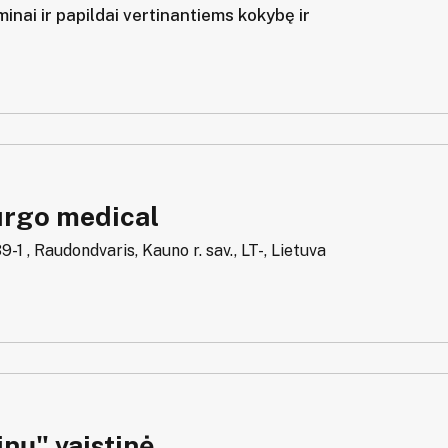
inai ir papildai vertinantiems kokybę ir
rgo medical
39-1 , Raudondvaris, Kauno r. sav., LT-, Lietuva
nų" vaistinė